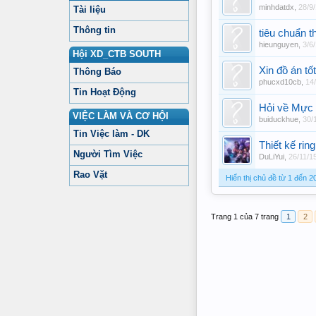
minhdatdx
,
28/9
Tài liệu
Thông tin
tiêu chuẩn t
hieunguyen
,
3/6
Hội XD_CTB SOUTH
Xin đồ án tố
Thông Báo
phucxd10cb
,
14
Tin Hoạt Động
Hỏi về Mực 
VIỆC LÀM VÀ CƠ HỘI
buiduckhue
,
30/
Tin Việc làm - DK
Thiết kế ring
Người Tìm Việc
DuLiYui
,
26/11/1
Rao Vặt
Hiển thị chủ đề từ 1 đến 2
Trang 1 của 7 trang
1
2