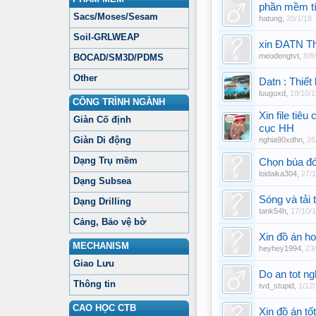
phần mềm tí
Sacs/Moses/Sesam
hatung
,
20/1/18
Soil-GRLWEAP
xin ĐATN Th
meodengtvt
,
8/8
BOCAD/SM3D/PDMS
Other
Datn : Thiế
luuguxd
,
18/10/1
CÔNG TRÌNH NGÀNH
Xin file tiêu
Giàn Cố định
cục HH
Giàn Di động
nghia90xdhn
,
26
Dạng Trụ mềm
Chọn búa đ
loidaika304
,
27/1
Dạng Subsea
Sóng và tải 
Dạng Drilling
tank54h
,
17/10/
Cảng, Bảo vệ bờ
Xin đồ án h
MECHANISM
heyhey1994
,
23
Giao Lưu
Do an tot ng
Thông tin
tvd_stupid
,
1/12
CAO HỌC CTB
Xin đồ án t