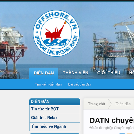
THÀNH VIÊN
GIỚI THIỆU
H
DIỄN ĐÀN
Tìm kiếm diễn đàn
Bài viết gần đây
DIỄN ĐÀN
Trang chủ
Diễn đàn
Tin tức từ BQT
Giải trí - Relax
DATN chuyên
Tìm hiểu về Ngành
Đồ án tốt nghiệp Chuyên ngàn