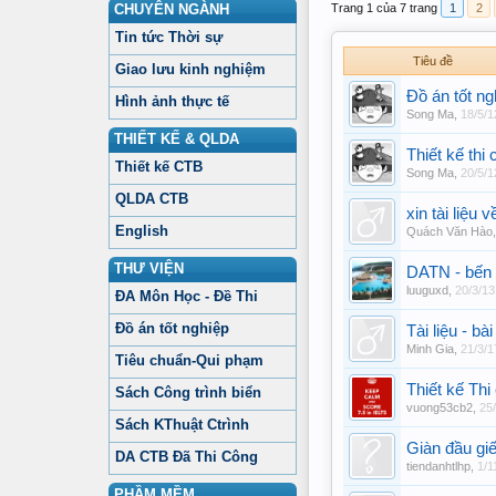
CHUYÊN NGÀNH
Trang 1 của 7 trang
1
2
Tin tức Thời sự
Tiêu đề
Giao lưu kinh nghiệm
Đồ án tốt n
Hình ảnh thực tế
Song Ma
,
18/5/1
THIẾT KẾ & QLDA
Thiết kế th
Thiết kế CTB
Song Ma
,
20/5/1
QLDA CTB
xin tài liệu
English
Quách Văn Hào
THƯ VIỆN
DATN - bến
luuguxd
,
20/3/13
ĐA Môn Học - Đề Thi
Đồ án tốt nghiệp
Tài liệu - b
Minh Gia
,
21/3/1
Tiêu chuẩn-Qui phạm
Thiết kế Th
Sách Công trình biển
vuong53cb2
,
25
Sách KThuật Ctrình
Giàn đầu gi
DA CTB Đã Thi Công
tiendanhtlhp
,
1/1
PHẦM MỀM