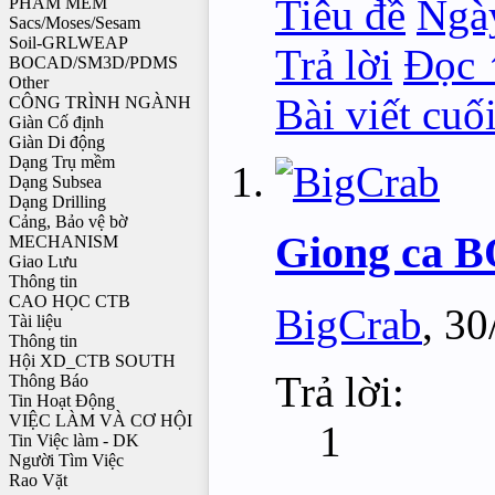
Tiêu đề
Ngà
PHẦM MỀM
Sacs/Moses/Sesam
Soil-GRLWEAP
Trả lời
Đọc 
BOCAD/SM3D/PDMS
Other
Bài viết cuố
CÔNG TRÌNH NGÀNH
Giàn Cố định
Giàn Di động
Dạng Trụ mềm
Dạng Subsea
Dạng Drilling
Cảng, Bảo vệ bờ
Giong ca
MECHANISM
Giao Lưu
Thông tin
CAO HỌC CTB
BigCrab
,
30
Tài liệu
Thông tin
Hội XD_CTB SOUTH
Trả lời:
Thông Báo
Tin Hoạt Động
VIỆC LÀM VÀ CƠ HỘI
1
Tin Việc làm - DK
Người Tìm Việc
Rao Vặt