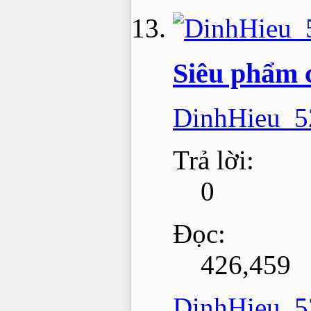
Siêu phẩm 
DinhHieu_
Trả lời:
0
Đọc:
426,459
DinhHieu_