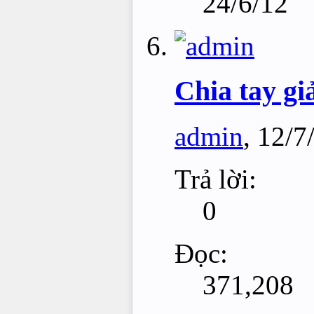
24/6/12
Chia tay g
admin
,
12/7
Trả lời:
0
Đọc:
371,208