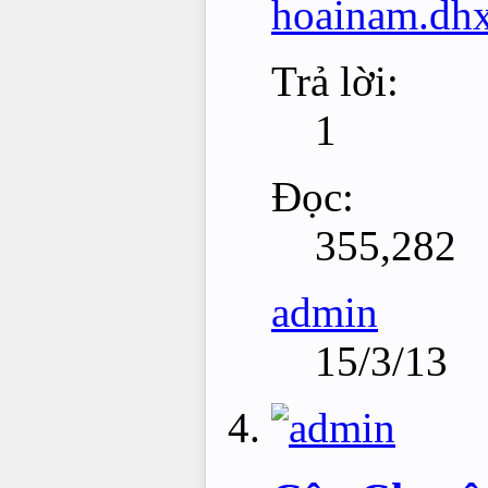
hoainam.dh
Trả lời:
1
Đọc:
355,282
admin
15/3/13