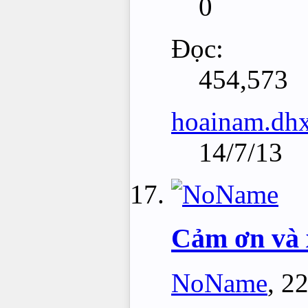
0
Đọc:
454,573
hoainam.dh
14/7/13
Cảm ơn và x
NoName
,
22