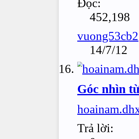
Đọc:
452,198
vuong53cb2
14/7/12
Góc nhìn t
hoainam.dh
Trả lời: