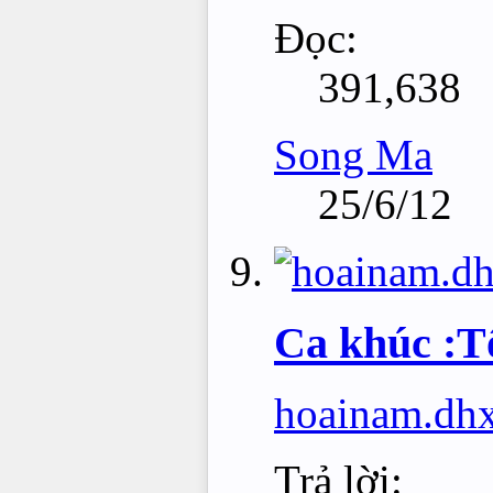
Đọc:
391,638
Song Ma
25/6/12
Ca khúc :T
hoainam.dh
Trả lời: