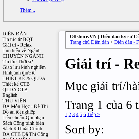
Thêm...
DIỄN ĐÀN
Offshore.VN | Diễn đàn kỹ sư C
Tin tức từ BQT
Trang chủ
Diễn đàn
>
Diễn đàn - 
Giải trí - Relax
Tìm hiểu về Ngành
CHUYÊN NGÀNH
Giải trí - R
Tin tức Thời sự
Giao lưu kinh nghiệm
Hình ảnh thực tế
THIẾT KẾ & QLDA
Mục giải trí/hà
Thiết kế CTB
QLDA CTB
English
Trang 1 của 6 
THƯ VIỆN
ĐA Môn Học - Đề Thi
Đồ án tốt nghiệp
1
2
3
4
5
6
Tiếp >
Tiêu chuẩn-Qui phạm
Sách Công trình biển
Sort by:
Sách KThuật Ctrình
DA CTB Đã Thi Công