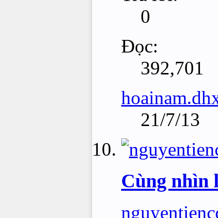
0
Đọc:
392,701
hoainam.dh
21/7/13
Cùng nhìn l
nguyentienc