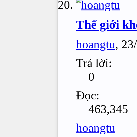
Thế giới k
hoangtu
,
23
Trả lời:
0
Đọc:
463,345
hoangtu