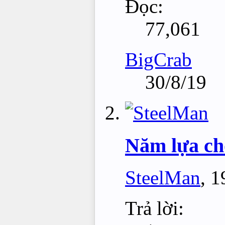
Đọc:
77,061
BigCrab
30/8/19
Năm lựa ch
SteelMan
,
1
Trả lời: