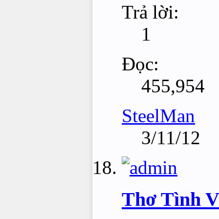
Trả lời:
1
Đọc:
455,954
SteelMan
3/11/12
Thơ Tình Vi