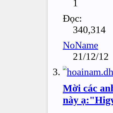
1
Đọc:
340,314
NoName
21/12/12
Mời các anh
này ạ:"Hig