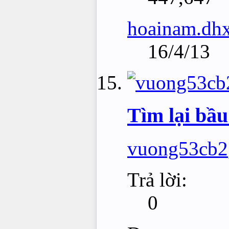
hoainam.dh
16/4/13
Tìm lại bầu
vuong53cb2
Trả lời:
0