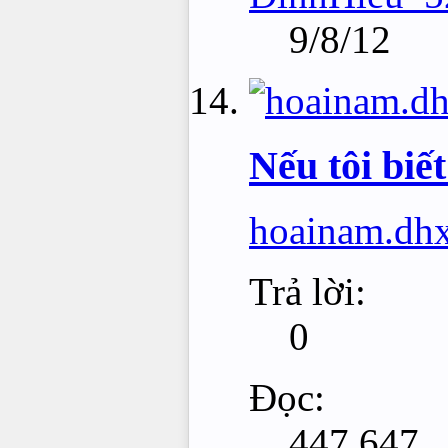
9/8/12
Nếu tôi biết
hoainam.dh
Trả lời:
0
Đọc:
447,647