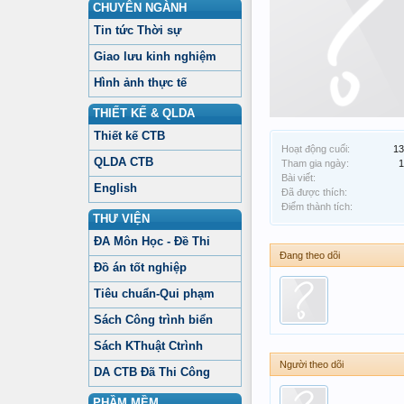
CHUYÊN NGÀNH
Tin tức Thời sự
Giao lưu kinh nghiệm
Hình ảnh thực tế
THIẾT KẾ & QLDA
Thiết kế CTB
Hoạt động cuối:
13
QLDA CTB
Tham gia ngày:
1
Bài viết:
English
Đã được thích:
Điểm thành tích:
THƯ VIỆN
ĐA Môn Học - Đề Thi
Đang theo dõi
Đồ án tốt nghiệp
Tiêu chuẩn-Qui phạm
Sách Công trình biển
Sách KThuật Ctrình
Người theo dõi
DA CTB Đã Thi Công
PHẦM MỀM