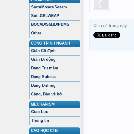
Sacs/Moses/Sesam
Soil-GRLWEAP
BOCAD/SM3D/PDMS
Chia sẻ trang này
Other
CÔNG TRÌNH NGÀNH
Giàn Cố định
Giàn Di động
Dạng Trụ mềm
Dạng Subsea
Dạng Drilling
Cảng, Bảo vệ bờ
MECHANISM
Giao Lưu
Thông tin
CAO HỌC CTB