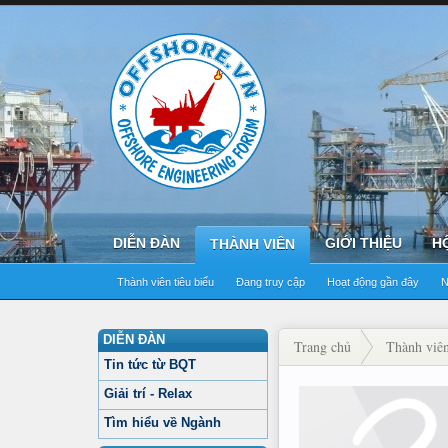
DIỄN ĐÀN
GIỚI THIỆU
H
THÀNH VIÊN
Thành viên tiêu biểu
Đang truy cập
Hoạt động gần đây
N
DIỄN ĐÀN
Trang chủ
Thành viê
Tin tức từ BQT
Giải trí - Relax
Tìm hiểu về Ngành