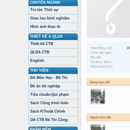
CHUYÊN NGÀNH
Tin tức Thời sự
Giao lưu kinh nghiệm
Hình ảnh thực tế
THIẾT KẾ & QLDA
Thiết kế CTB
Hoạt động cuối:
15
QLDA CTB
Tham gia ngày:
Bài viết:
English
Đã được thích:
Điểm thành tích:
THƯ VIỆN
ĐA Môn Học - Đề Thi
Đang theo dõi
Đồ án tốt nghiệp
Tiêu chuẩn-Qui phạm
Sách Công trình biển
Sách KThuật Ctrình
Người theo dõi
DA CTB Đã Thi Công
PHẦM MỀM