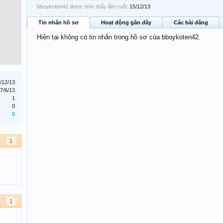
bboykoten42 được nhìn thấy lần cuối:
15/12/13
Tin nhắn hồ sơ
Hoạt động gần đây
Các bài đăng
Hiện tại không có tin nhắn trong hồ sơ của bboykoten42.
/12/13
7/6/13
1
0
0
1
1