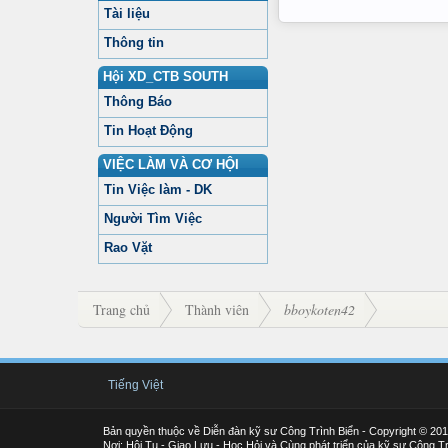
Tài liệu
Thông tin
Hội XD_CTB SOUTH
Thông Báo
Tin Hoạt Động
VIỆC LÀM VÀ CƠ HỘI
Tin Việc làm - DK
Người Tìm Việc
Rao Vặt
Trang chủ
Thành viên
bboykoten42
Tiếng Việt
Bản quyền thuộc về Diễn đàn kỹ sư Công Trình Biển - Copyright © 20
Nơi: Hội Tụ - Giao Lưu - Học Hỏi và Cùng phát triển của kỹ sư Công Tr