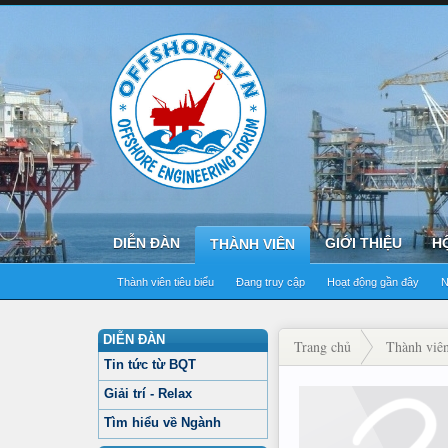
DIỄN ĐÀN
GIỚI THIỆU
H
THÀNH VIÊN
Thành viên tiêu biểu
Đang truy cập
Hoạt động gần đây
N
DIỄN ĐÀN
Trang chủ
Thành viê
Tin tức từ BQT
Giải trí - Relax
Tìm hiểu về Ngành