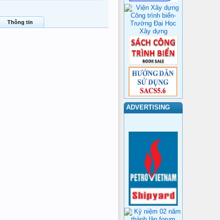
Thông tin
ADVERTISING
tienl
tienl