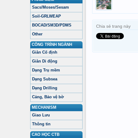
Sacs/Moses/Sesam
Soil-GRLWEAP
BOCAD/SM3D/PDMS
Chia sẻ trang này
Other
CÔNG TRÌNH NGÀNH
Giàn Cố định
Giàn Di động
Dạng Trụ mềm
Dạng Subsea
Dạng Drilling
Cảng, Bảo vệ bờ
MECHANISM
Giao Lưu
Thông tin
CAO HỌC CTB