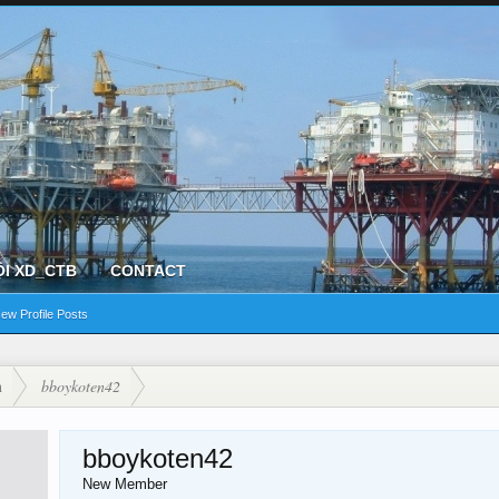
ỘI XD_CTB
CONTACT
ew Profile Posts
n
bboykoten42
bboykoten42
New Member