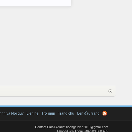
ịnh và Nội quy
Liên hệ
Trợ giúp
Trang chủ
Lên đầu trang
Contact Email Admin: hoangtubien2010@gmail.com
Phone/Điện Thoại: +84.983.880.485