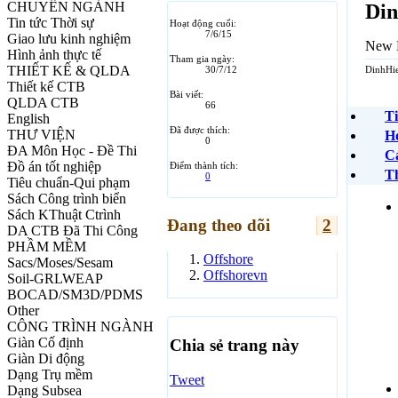
CHUYÊN NGÀNH
Di
Tin tức Thời sự
Hoạt động cuối:
7/6/15
Giao lưu kinh nghiệm
New 
Hình ảnh thực tế
Tham gia ngày:
THIẾT KẾ & QLDA
30/7/12
DinhHie
Thiết kế CTB
Bài viết:
QLDA CTB
66
Ti
English
Đã được thích:
THƯ VIỆN
H
0
ĐA Môn Học - Đề Thi
Cá
Đồ án tốt nghiệp
Điểm thành tích:
Th
0
Tiêu chuẩn-Qui phạm
Sách Công trình biển
Sách KThuật Ctrình
Đang theo dõi
2
DA CTB Đã Thi Công
PHẦM MỀM
Offshore
Sacs/Moses/Sesam
Offshorevn
Soil-GRLWEAP
BOCAD/SM3D/PDMS
Other
CÔNG TRÌNH NGÀNH
Giàn Cố định
Chia sẻ trang này
Giàn Di động
Dạng Trụ mềm
Tweet
Dạng Subsea