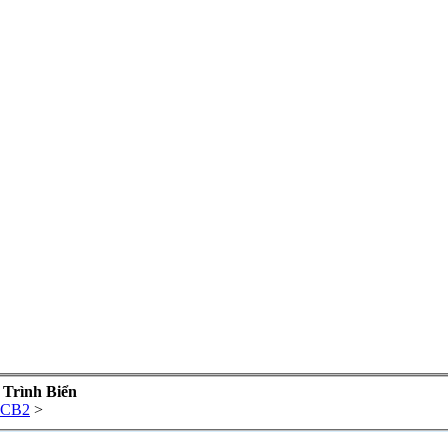
 Trình Biển
2CB2
>