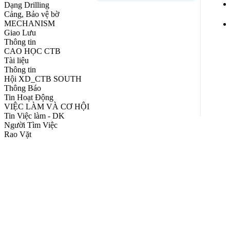
Dạng Drilling
Cảng, Bảo vệ bờ
MECHANISM
Giao Lưu
Thông tin
CAO HỌC CTB
Tài liệu
Thông tin
Hội XD_CTB SOUTH
Thông Báo
Tin Hoạt Động
VIỆC LÀM VÀ CƠ HỘI
Tin Việc làm - DK
Người Tìm Việc
Rao Vặt