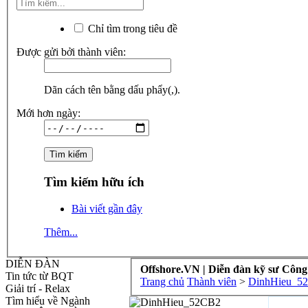
Chỉ tìm trong tiêu đề
Được gửi bởi thành viên:
Dãn cách tên bằng dấu phẩy(,).
Mới hơn ngày:
Tìm kiếm hữu ích
Bài viết gần đây
Thêm...
DIỄN ĐÀN
Offshore.VN | Diễn đàn kỹ sư Công
Tin tức từ BQT
Trang chủ
Thành viên
>
DinhHieu_5
Giải trí - Relax
Tìm hiểu về Ngành