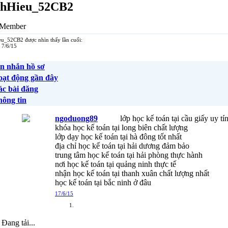
nhHieu_52CB2
Member
u_52CB2 được nhìn thấy lần cuối:
7/6/15
n nhắn hồ sơ
oạt động gần đây
c bài đăng
ông tin
ngoduong89
lớp học kế toán tại cầu giấy uy tí
khóa học kế toán tại long biên chất lượng
lớp dạy học kế toán tại hà đông tốt nhất
địa chỉ học kế toán tại hải dương đảm bảo
trung tâm học kế toán tại hải phòng thực hành
nơi học kế toán tại quảng ninh thực tế
nhận học kế toán tại thanh xuân chất lượng nhất
học kế toán tại bắc ninh ở đâu
17/6/15
Đang tải...