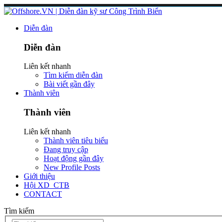
Diễn đàn
Diễn đàn
Liên kết nhanh
Tìm kiếm diễn đàn
Bài viết gần đây
Thành viên
Thành viên
Liên kết nhanh
Thành viên tiêu biểu
Đang truy cập
Hoạt động gần đây
New Profile Posts
Giới thiệu
Hội XD_CTB
CONTACT
Tìm kiếm