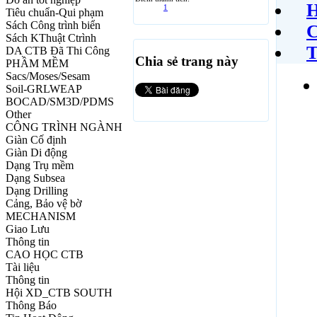
H
1
Tiêu chuẩn-Qui phạm
Sách Công trình biển
C
Sách KThuật Ctrình
T
DA CTB Đã Thi Công
Chia sẻ trang này
PHẦM MỀM
Sacs/Moses/Sesam
Soil-GRLWEAP
BOCAD/SM3D/PDMS
Other
CÔNG TRÌNH NGÀNH
Giàn Cố định
Giàn Di động
Dạng Trụ mềm
Dạng Subsea
Dạng Drilling
Cảng, Bảo vệ bờ
MECHANISM
Giao Lưu
Thông tin
CAO HỌC CTB
Tài liệu
Thông tin
Hội XD_CTB SOUTH
Thông Báo