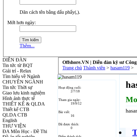
Dãn cách tên bằng dấu phẩy(,).
Mới hơn ngày:
Thêm...
DIỄN ĐÀN
Offshore.VN | Diễn đàn kỹ sư Công
Tin tức từ BQT
Trang chủ
Thành viên
>
hasam119
>
Giải trí - Relax
Tìm hiểu về Ngành
CHUYÊN NGÀNH
ha
Tin tức Thời sự
Hoạt động cuối:
2/7/18
Giao lưu kinh nghiệm
Mo
Hình ảnh thực tế
Tham gia ngày:
THIẾT KẾ & QLDA
19/9/12
Thiết kế CTB
hasa
Bài viết:
QLDA CTB
16
English
Đã được thích:
THƯ VIỆN
0
T
ĐA Môn Học - Đề Thi
Đồ án tốt nghiệp
Điểm thành tích: