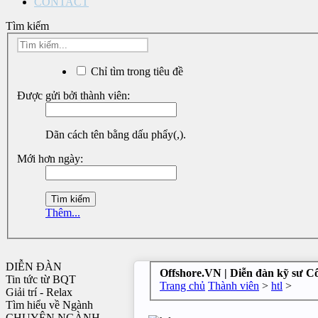
CONTACT
Tìm kiếm
Chỉ tìm trong tiêu đề
Được gửi bởi thành viên:
Dãn cách tên bằng dấu phẩy(,).
Mới hơn ngày:
Thêm...
DIỄN ĐÀN
Offshore.VN | Diễn đàn kỹ sư C
Tin tức từ BQT
Trang chủ
Thành viên
>
htl
>
Giải trí - Relax
Tìm hiểu về Ngành
CHUYÊN NGÀNH