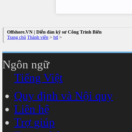
Offshore.VN | Diễn đàn kỹ sư Công Trình Biển
Trang chủ
Thành viên
>
htl
>
Ngôn ngữ
Tiếng Việt
Quy định và Nội quy
Liên hệ
Trợ giúp