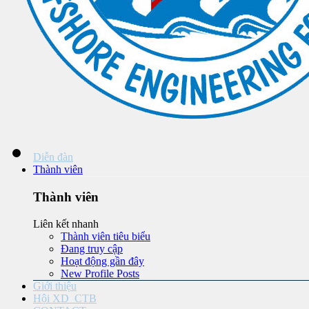
Diễn đàn
Thành viên
Thành viên
Liên kết nhanh
Thành viên tiêu biểu
Đang truy cập
Hoạt động gần đây
New Profile Posts
Giới thiệu
Hội XD_CTB