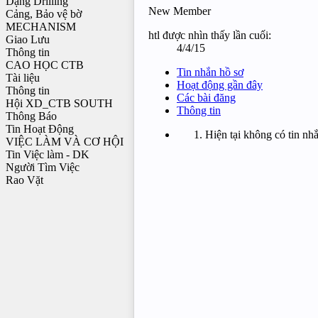
Dạng Drilling
New Member
Cảng, Bảo vệ bờ
MECHANISM
htl được nhìn thấy lần cuối:
Giao Lưu
4/4/15
Thông tin
CAO HỌC CTB
Tin nhắn hồ sơ
Tài liệu
Hoạt động gần đây
Thông tin
Các bài đăng
Hội XD_CTB SOUTH
Thông tin
Thông Báo
Tin Hoạt Động
Hiện tại không có tin nhắ
VIỆC LÀM VÀ CƠ HỘI
Tin Việc làm - DK
Người Tìm Việc
Rao Vặt