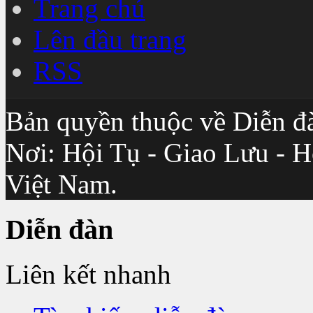
Trang chủ
Lên đầu trang
RSS
Bản quyền thuộc về Diễn đ
Nơi: Hội Tụ - Giao Lưu - H
Việt Nam.
Diễn đàn
Liên kết nhanh