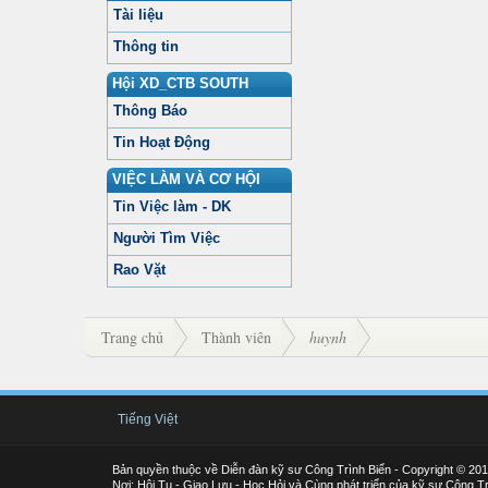
Tài liệu
Thông tin
Hội XD_CTB SOUTH
Thông Báo
Tin Hoạt Động
VIỆC LÀM VÀ CƠ HỘI
Tin Việc làm - DK
Người Tìm Việc
Rao Vặt
Trang chủ
Thành viên
huynh
Tiếng Việt
Bản quyền thuộc về Diễn đàn kỹ sư Công Trình Biển - Copyright © 20
Nơi: Hội Tụ - Giao Lưu - Học Hỏi và Cùng phát triển của kỹ sư Công Tr