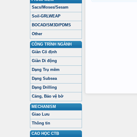
Sacs/Moses/Sesam
Soil-GRLWEAP
BOCAD/SM3D/PDMS
Other
CÔNG TRÌNH NGÀNH
Giàn Cố định
Giàn Di động
Dạng Trụ mềm
Dạng Subsea
Dạng Drilling
Cảng, Bảo vệ bờ
MECHANISM
Giao Lưu
Thông tin
CAO HỌC CTB