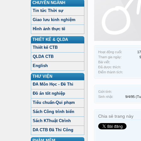
CHUYÊN NGÀNH
Tin tức Thời sự
Giao lưu kinh nghiệm
Hình ảnh thực tế
THIẾT KẾ & QLDA
Thiết kế CTB
Hoạt động cuối:
17
QLDA CTB
Tham gia ngày:
9
Bài viết:
English
Đã được thích:
Điểm thành tích:
THƯ VIỆN
ĐA Môn Học - Đề Thi
Giới tính:
Đồ án tốt nghiệp
Sinh nhật:
9/4/95
(Tu
Tiêu chuẩn-Qui phạm
Sách Công trình biển
Chia sẻ trang này
Sách KThuật Ctrình
DA CTB Đã Thi Công
PHẦM MỀM