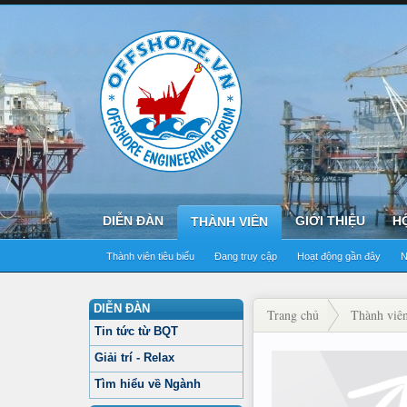
DIỄN ĐÀN
GIỚI THIỆU
H
THÀNH VIÊN
Thành viên tiêu biểu
Đang truy cập
Hoạt động gần đây
N
DIỄN ĐÀN
Trang chủ
Thành viê
Tin tức từ BQT
Giải trí - Relax
Tìm hiểu về Ngành