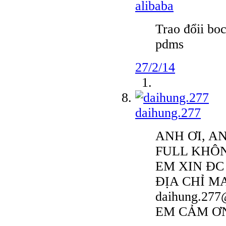
alibaba
Trao đổii boc
pdms
27/2/14
daihung.277
ANH ƠI, AN
FULL KHÔN
EM XIN ĐC
ĐỊA CHỈ M
daihung.277
EM CẢM Ơ