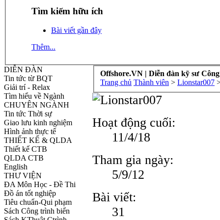
Tìm kiếm hữu ích
Bài viết gần đây
Thêm...
DIỄN ĐÀN
Offshore.VN | Diễn đàn kỹ sư Công
Tin tức từ BQT
Trang chủ
Thành viên
>
Lionstar007
Giải trí - Relax
Tìm hiểu về Ngành
CHUYÊN NGÀNH
Tin tức Thời sự
Hoạt động cuối:
Giao lưu kinh nghiệm
Hình ảnh thực tế
11/4/18
THIẾT KẾ & QLDA
Thiết kế CTB
Tham gia ngày:
QLDA CTB
English
5/9/12
THƯ VIỆN
ĐA Môn Học - Đề Thi
Đồ án tốt nghiệp
Bài viết:
Tiêu chuẩn-Qui phạm
31
Sách Công trình biển
Sách KThuật Ctrình