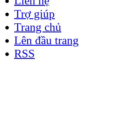
Liên hệ
Trợ giúp
Trang chủ
Lên đầu trang
RSS
Bản quyền thuộc về Diễn đà
Copyright © 2012
Nơi: Hội Tụ - Giao Lưu - H
sư Công Trình Biển Việt N