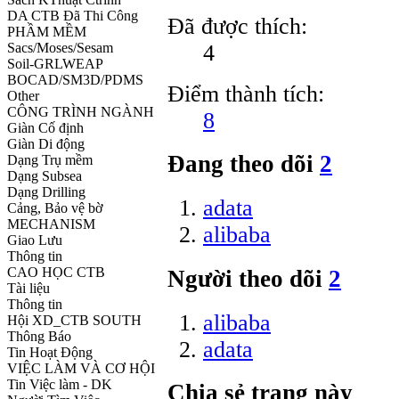
DA CTB Đã Thi Công
Đã được thích:
PHẦM MỀM
4
Sacs/Moses/Sesam
Soil-GRLWEAP
BOCAD/SM3D/PDMS
Điểm thành tích:
Other
CÔNG TRÌNH NGÀNH
8
Giàn Cố định
Giàn Di động
Đang theo dõi
2
Dạng Trụ mềm
Dạng Subsea
Dạng Drilling
adata
Cảng, Bảo vệ bờ
MECHANISM
alibaba
Giao Lưu
Thông tin
CAO HỌC CTB
Người theo dõi
2
Tài liệu
Thông tin
alibaba
Hội XD_CTB SOUTH
Thông Báo
adata
Tin Hoạt Động
VIỆC LÀM VÀ CƠ HỘI
Tin Việc làm - DK
Chia sẻ trang này