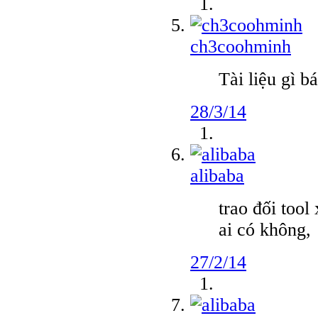
ch3coohminh
Tài liệu gì b
28/3/14
alibaba
trao đối tool
ai có không,
27/2/14