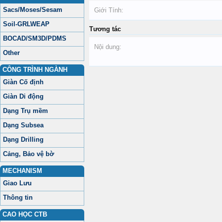
Sacs/Moses/Sesam
Giới Tính:
Soil-GRLWEAP
Tương tác
BOCAD/SM3D/PDMS
Nội dung:
Other
CÔNG TRÌNH NGÀNH
Giàn Cố định
Giàn Di động
Dạng Trụ mềm
Dạng Subsea
Dạng Drilling
Cảng, Bảo vệ bờ
MECHANISM
Giao Lưu
Thông tin
CAO HỌC CTB