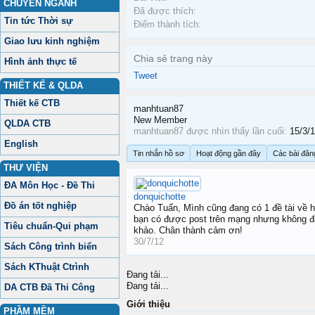
CHUYÊN NGÀNH
Đã được thích:
Tin tức Thời sự
Điểm thành tích:
Giao lưu kinh nghiệm
Chia sẻ trang này
Hình ảnh thực tế
Tweet
THIẾT KẾ & QLDA
Thiết kế CTB
manhtuan87
New Member
QLDA CTB
manhtuan87 được nhìn thấy lần cuối:
15/3/
English
Tin nhắn hồ sơ
Hoạt động gần đây
Các bài đăn
THƯ VIỆN
ĐA Môn Học - Đề Thi
donquichotte
Đồ án tốt nghiệp
Chào Tuấn, Mình cũng đang có 1 đề tài về h
bạn có được post trên mạng nhưng không đầ
Tiêu chuẩn-Qui phạm
khảo. Chân thành cảm ơn!
30/7/12
Sách Công trình biển
Sách KThuật Ctrình
Đang tải...
Đang tải...
DA CTB Đã Thi Công
Giới thiệu
PHẦM MỀM