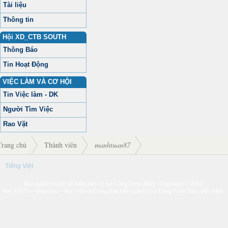
Tài liệu
Thông tin
Hội XD_CTB SOUTH
Thông Báo
Tin Hoạt Động
VIỆC LÀM VÀ CƠ HỘI
Tin Việc làm - DK
Người Tìm Việc
Rao Vặt
Trang chủ
Thành viên
manhtuan87
Tiếng Việt
Bản quyền thuộc về Diễn đàn kỹ sư Công Trình Biển - Copyright © 2012
Nơi: Hội Tụ - Giao Lưu - Học Hỏi và Cùng phát triển của kỹ sư Công Trình Biển Việt Nam.