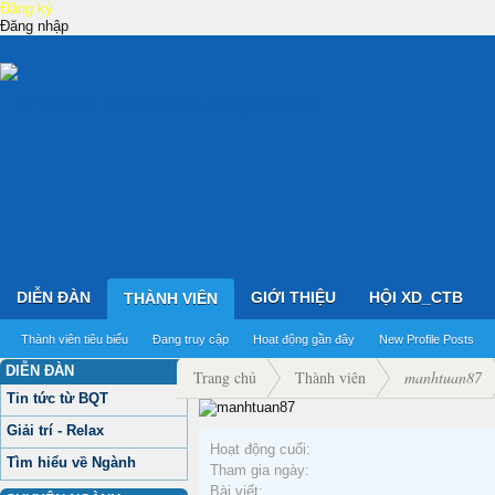
Đăng ký
Đăng nhập
DIỄN ĐÀN
GIỚI THIỆU
HỘI XD_CTB
THÀNH VIÊN
Thành viên tiêu biểu
Đang truy cập
Hoạt động gần đây
New Profile Posts
DIỄN ĐÀN
Trang chủ
Thành viên
manhtuan87
Tin tức từ BQT
Giải trí - Relax
Hoạt động cuối:
Tìm hiểu về Ngành
Tham gia ngày:
Bài viết: