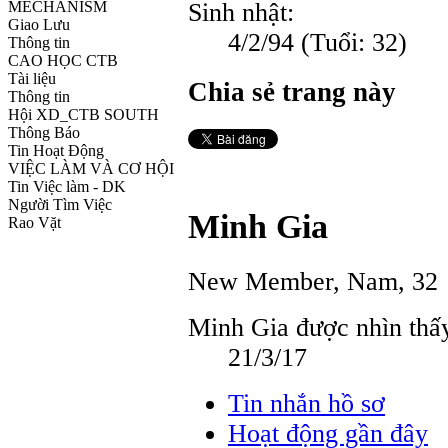
Sinh nhật:
MECHANISM
Giao Lưu
4/2/94
(Tuổi: 32)
Thông tin
CAO HỌC CTB
Tài liệu
Chia sẻ trang này
Thông tin
Hội XD_CTB SOUTH
Thông Báo
Tin Hoạt Động
VIỆC LÀM VÀ CƠ HỘI
Tin Việc làm - DK
Người Tìm Việc
Minh Gia
Rao Vặt
New Member
, Nam, 32
Minh Gia được nhìn thấy
21/3/17
Tin nhắn hồ sơ
Hoạt động gần đây