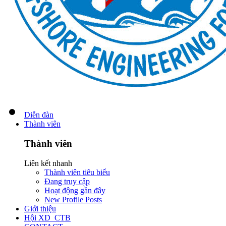
Diễn đàn
Thành viên
Thành viên
Liên kết nhanh
Thành viên tiêu biểu
Đang truy cập
Hoạt động gần đây
New Profile Posts
Giới thiệu
Hội XD_CTB