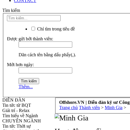
CONTACT
Tìm kiếm
Chỉ tìm trong tiêu đề
Được gửi bởi thành viên:
Dãn cách tên bằng dấu phẩy(,).
Mới hơn ngày:
Thêm...
DIỄN ĐÀN
Offshore.VN | Diễn đàn kỹ sư Công
Tin tức từ BQT
Trang chủ
Thành viên
>
Minh Gia
>
Giải trí - Relax
Tìm hiểu về Ngành
CHUYÊN NGÀNH
Tin tức Thời sự