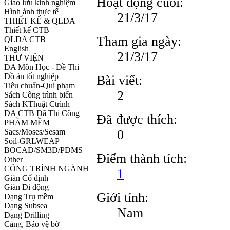
Hoạt động cuối:
Giao lưu kinh nghiệm
Hình ảnh thực tế
21/3/17
THIẾT KẾ & QLDA
Thiết kế CTB
Tham gia ngày:
QLDA CTB
English
21/3/17
THƯ VIỆN
ĐA Môn Học - Đề Thi
Đồ án tốt nghiệp
Bài viết:
Tiêu chuẩn-Qui phạm
2
Sách Công trình biển
Sách KThuật Ctrình
DA CTB Đã Thi Công
Đã được thích:
PHẦM MỀM
0
Sacs/Moses/Sesam
Soil-GRLWEAP
BOCAD/SM3D/PDMS
Điểm thành tích:
Other
CÔNG TRÌNH NGÀNH
1
Giàn Cố định
Giàn Di động
Giới tính:
Dạng Trụ mềm
Dạng Subsea
Nam
Dạng Drilling
Cảng, Bảo vệ bờ