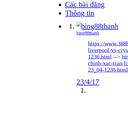
Các bài đăng
Thông tin
bing88thanh
https://www.388b
liverpool-vs-cry
1236.html
-->
ht
chinh-xac-tran-l
23_04-1236.html
23/4/17