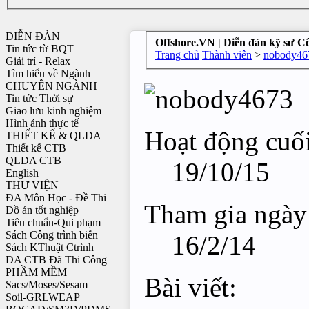
DIỄN ĐÀN
Offshore.VN | Diễn đàn kỹ sư C
Tin tức từ BQT
Trang chủ
Thành viên
>
nobody46
Giải trí - Relax
Tìm hiểu về Ngành
CHUYÊN NGÀNH
Tin tức Thời sự
Giao lưu kinh nghiệm
Hình ảnh thực tế
Hoạt động cuối
THIẾT KẾ & QLDA
Thiết kế CTB
QLDA CTB
19/10/15
English
THƯ VIỆN
ĐA Môn Học - Đề Thi
Tham gia ngày
Đồ án tốt nghiệp
Tiêu chuẩn-Qui phạm
Sách Công trình biển
16/2/14
Sách KThuật Ctrình
DA CTB Đã Thi Công
PHẦM MỀM
Bài viết:
Sacs/Moses/Sesam
Soil-GRLWEAP