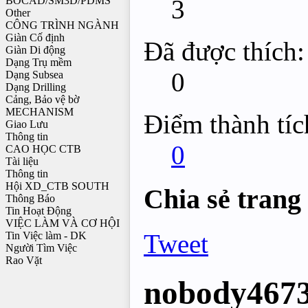
3
BOCAD/SM3D/PDMS
Other
CÔNG TRÌNH NGÀNH
Giàn Cố định
Đã được thích:
Giàn Di động
Dạng Trụ mềm
0
Dạng Subsea
Dạng Drilling
Cảng, Bảo vệ bờ
MECHANISM
Điểm thành tíc
Giao Lưu
Thông tin
0
CAO HỌC CTB
Tài liệu
Thông tin
Hội XD_CTB SOUTH
Chia sẻ trang
Thông Báo
Tin Hoạt Động
VIỆC LÀM VÀ CƠ HỘI
Tweet
Tin Việc làm - DK
Người Tìm Việc
Rao Vặt
nobody467