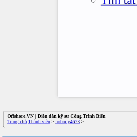
Offshore.VN | Diễn đàn kỹ sư Công Trình Biển
Trang chủ
Thành viên
>
nobody4673
>