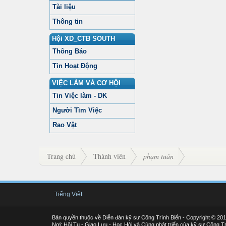
Tài liệu
Thông tin
Hội XD_CTB SOUTH
Thông Báo
Tin Hoạt Động
VIỆC LÀM VÀ CƠ HỘI
Tin Việc làm - DK
Người Tìm Việc
Rao Vặt
Trang chủ
Thành viên
phạm tuân
Tiếng Việt
Bản quyền thuộc về Diễn đàn kỹ sư Công Trình Biển - Copyright © 20
Nơi: Hội Tụ - Giao Lưu - Học Hỏi và Cùng phát triển của kỹ sư Công Tr