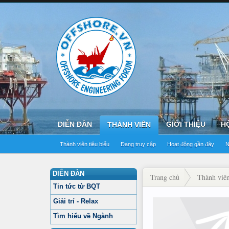
DIỄN ĐÀN
GIỚI THIỆU
H
THÀNH VIÊN
Thành viên tiêu biểu
Đang truy cập
Hoạt động gần đây
N
DIỄN ĐÀN
Trang chủ
Thành viê
Tin tức từ BQT
Giải trí - Relax
Tìm hiểu về Ngành