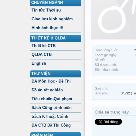
CHUYÊN NGÀNH
Tin tức Thời sự
Giao lưu kinh nghiệm
Hình ảnh thực tế
THIẾT KẾ & QLDA
Thiết kế CTB
Hoạt động cuối:
2
QLDA CTB
Tham gia ngày:
1
Bài viết:
English
Đã được thích:
Điểm thành tích:
THƯ VIỆN
ĐA Môn Học - Đề Thi
Giới tính:
Đồ án tốt nghiệp
Sinh nhật:
3/5/92
(Tu
Tiêu chuẩn-Qui phạm
Sách Công trình biển
Chia sẻ trang này
Sách KThuật Ctrình
DA CTB Đã Thi Công
PHẦM MỀM