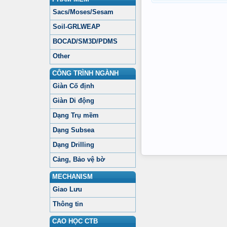
Sacs/Moses/Sesam
Soil-GRLWEAP
BOCAD/SM3D/PDMS
Other
CÔNG TRÌNH NGÀNH
Giàn Cố định
Giàn Di động
Dạng Trụ mềm
Dạng Subsea
Dạng Drilling
Cảng, Bảo vệ bờ
MECHANISM
Giao Lưu
Thông tin
CAO HỌC CTB