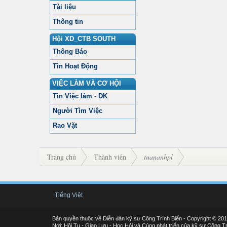
Tài liệu
Thông tin
Hội XD_CTB SOUTH
Thông Báo
Tin Hoạt Động
VIỆC LÀM VÀ CƠ HỘI
Tin Việc làm - DK
Người Tìm Việc
Rao Vặt
Trang chủ
Thành viên
tuananhpl
Tiếng Việt
Bản quyền thuộc về Diễn đàn kỹ sư Công Trình Biển - Copyright © 20
Nơi: Hội Tụ - Giao Lưu - Học Hỏi và Cùng phát triển của kỹ sư Công Tr