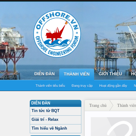
DIỄN ĐÀN
GIỚI THIỆU
H
THÀNH VIÊN
Thành viên tiêu biểu
Đang truy cập
Hoạt động gần đây
N
DIỄN ĐÀN
Trang chủ
Thành viê
Tin tức từ BQT
Giải trí - Relax
Tìm hiểu về Ngành