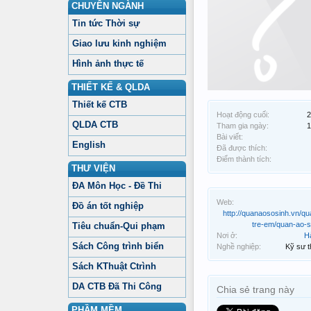
CHUYÊN NGÀNH
Tin tức Thời sự
Giao lưu kinh nghiệm
Hình ảnh thực tế
THIẾT KẾ & QLDA
Thiết kế CTB
Hoạt động cuối:
2
QLDA CTB
Tham gia ngày:
1
Bài viết:
English
Đã được thích:
Điểm thành tích:
THƯ VIỆN
ĐA Môn Học - Đề Thi
Web:
Đồ án tốt nghiệp
http://quanaososinh.vn/qu
tre-em/quan-ao-s
Tiêu chuẩn-Qui phạm
Nơi ở:
H
Sách Công trình biển
Nghề nghiệp:
Kỹ sư t
Sách KThuật Ctrình
DA CTB Đã Thi Công
Chia sẻ trang này
PHẦM MỀM