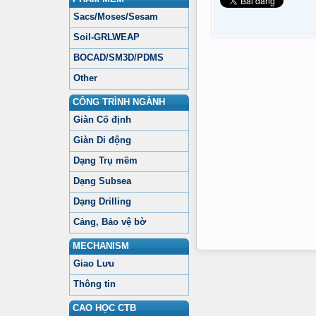
Sacs/Moses/Sesam
Soil-GRLWEAP
BOCAD/SM3D/PDMS
Other
CÔNG TRÌNH NGÀNH
Giàn Cố định
Giàn Di động
Dạng Trụ mềm
Dạng Subsea
Dạng Drilling
Cảng, Bảo vệ bờ
MECHANISM
Giao Lưu
Thông tin
CAO HỌC CTB