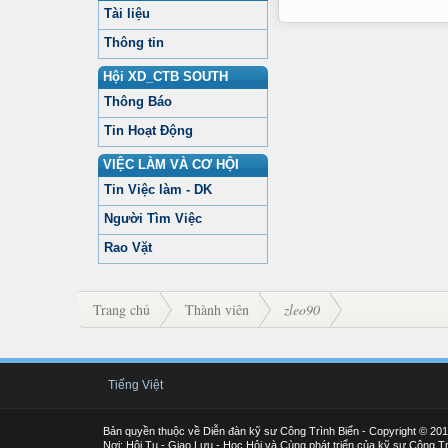
Tài liệu
Thông tin
Hội XD_CTB SOUTH
Thông Báo
Tin Hoạt Động
VIỆC LÀM VÀ CƠ HỘI
Tin Việc làm - DK
Người Tìm Việc
Rao Vặt
Trang chủ
Thành viên
zleo90
Tiếng Việt
Bản quyền thuộc về Diễn đàn kỹ sư Công Trình Biển - Copyright © 20
Nơi: Hội Tụ - Giao Lưu - Học Hỏi và Cùng phát triển của kỹ sư Công Tr