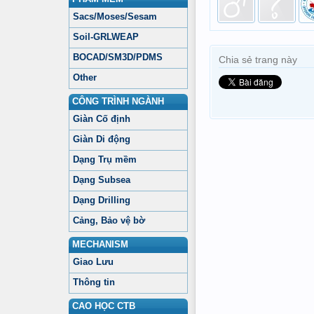
Sacs/Moses/Sesam
Soil-GRLWEAP
BOCAD/SM3D/PDMS
Chia sẻ trang này
Other
CÔNG TRÌNH NGÀNH
Giàn Cố định
Giàn Di động
Dạng Trụ mềm
Dạng Subsea
Dạng Drilling
Cảng, Bảo vệ bờ
MECHANISM
Giao Lưu
Thông tin
CAO HỌC CTB