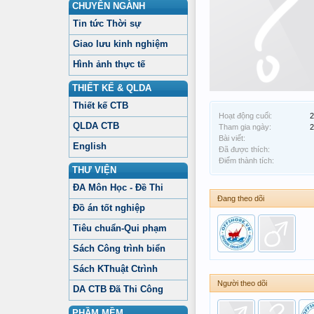
CHUYÊN NGÀNH
Tin tức Thời sự
Giao lưu kinh nghiệm
Hình ảnh thực tế
THIẾT KẾ & QLDA
Thiết kế CTB
Hoạt động cuối:
2
QLDA CTB
Tham gia ngày:
2
Bài viết:
English
Đã được thích:
Điểm thành tích:
THƯ VIỆN
ĐA Môn Học - Đề Thi
Đang theo dõi
Đồ án tốt nghiệp
Tiêu chuẩn-Qui phạm
Sách Công trình biển
Sách KThuật Ctrình
Người theo dõi
DA CTB Đã Thi Công
PHẦM MỀM