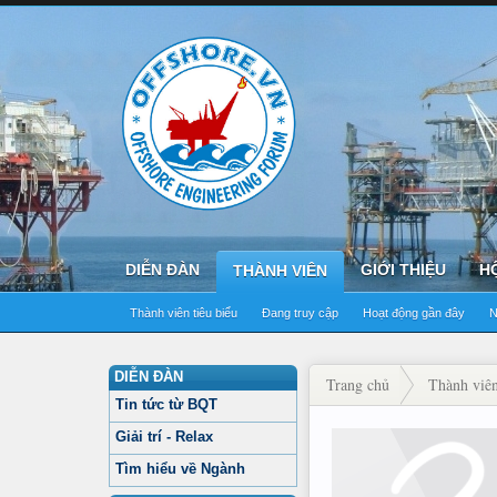
DIỄN ĐÀN
GIỚI THIỆU
H
THÀNH VIÊN
Thành viên tiêu biểu
Đang truy cập
Hoạt động gần đây
N
DIỄN ĐÀN
Trang chủ
Thành viê
Tin tức từ BQT
Giải trí - Relax
Tìm hiểu về Ngành