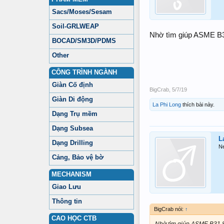
Sacs/Moses/Sesam
Soil-GRLWEAP
Nhờ tìm giúp ASME B3
BOCAD/SM3D/PDMS
Other
CÔNG TRÌNH NGÀNH
Giàn Cố định
BigCrab
,
5/7/19
Giàn Di động
La Phi Long
thích bài này.
Dạng Trụ mềm
Dạng Subsea
L
Dạng Drilling
N
Cảng, Bảo vệ bờ
MECHANISM
Giao Lưu
Thông tin
BigCrab nói:
↑
CAO HỌC CTB