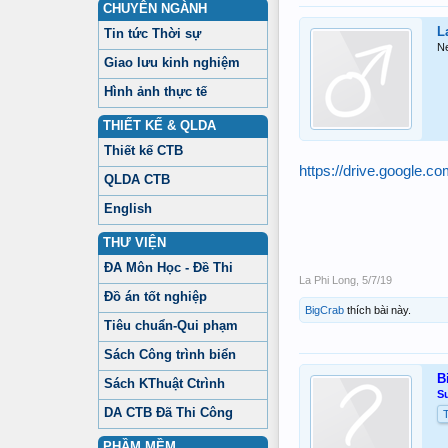
CHUYÊN NGÀNH
L
Tin tức Thời sự
N
Giao lưu kinh nghiệm
Hình ảnh thực tế
THIẾT KẾ & QLDA
Thiết kế CTB
https://drive.goog
QLDA CTB
English
THƯ VIỆN
ĐA Môn Học - Đề Thi
La Phi Long
,
5/7/19
Đồ án tốt nghiệp
BigCrab
thích bài này.
Tiêu chuẩn-Qui phạm
Sách Công trình biển
B
Sách KThuật Ctrình
S
DA CTB Đã Thi Công
PHẦM MỀM