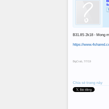
B
S
B31.8S 2k18 - Mong mỗi 
https://www.4shared
BigCrab
,
7/7/19
Chia sẻ trang này