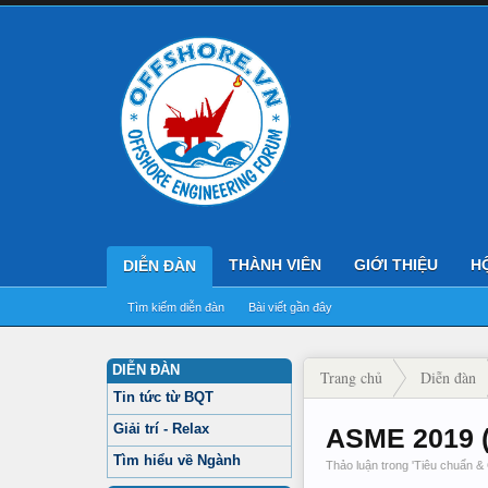
THÀNH VIÊN
GIỚI THIỆU
H
DIỄN ĐÀN
Tìm kiếm diễn đàn
Bài viết gần đây
DIỄN ĐÀN
Trang chủ
Diễn đàn
Tin tức từ BQT
Giải trí - Relax
ASME 2019 (
Tìm hiểu về Ngành
Thảo luận trong '
Tiêu chuẩn &