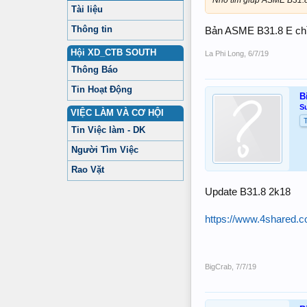
Nhờ tìm giúp ASME B31.8
Tài liệu
Thông tin
Bản ASME B31.8 E ch
Hội XD_CTB SOUTH
La Phi Long
,
6/7/19
Thông Báo
Tin Hoạt Động
B
S
VIỆC LÀM VÀ CƠ HỘI
Tin Việc làm - DK
Người Tìm Việc
Rao Vặt
Update B31.8 2k18
https://www.4shared.
BigCrab
,
7/7/19