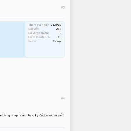
#3
Tham gia ngày:
21/5/12
Bài viết:
283
Đã được thích:
9
Điểm thành tích:
18
Nơi ở:
hà nội
#4
i Đăng nhập hoặc Đăng ký để trả lời bài viết.)