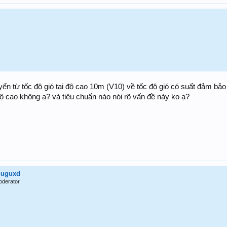
ển từ tốc độ gió tại độ cao 10m (V10) về tốc độ gió có suất đảm bả
ộ cao không ạ? và tiêu chuẩn nào nói rõ vấn đề này ko ạ?
uuguxd
oderator