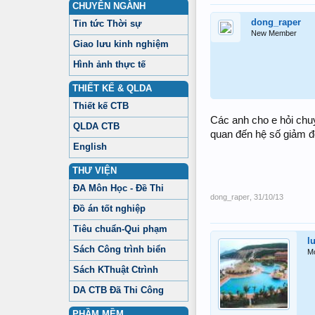
CHUYÊN NGÀNH
dong_raper
Tin tức Thời sự
New Member
Giao lưu kinh nghiệm
Hình ảnh thực tế
THIẾT KẾ & QLDA
Thiết kế CTB
Các anh cho e hỏi chuy
QLDA CTB
quan đến hệ số giảm đ
English
THƯ VIỆN
ĐA Môn Học - Đề Thi
dong_raper
,
31/10/13
Đồ án tốt nghiệp
Tiêu chuẩn-Qui phạm
l
Sách Công trình biển
M
Sách KThuật Ctrình
DA CTB Đã Thi Công
PHẦM MỀM