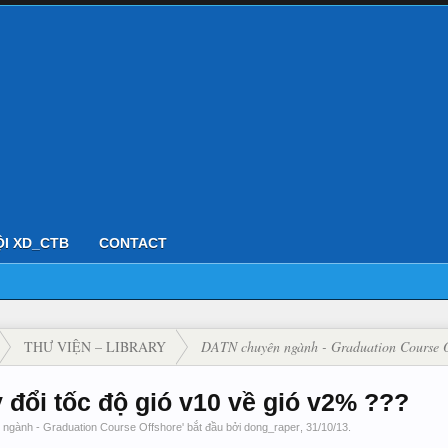
ỘI XD_CTB
CONTACT
THƯ VIỆN – LIBRARY
DATN chuyên ngành - Graduation Course O
đổi tốc độ gió v10 về gió v2% ???
ngành - Graduation Course Offshore
' bắt đầu bởi
dong_raper
,
31/10/13
.