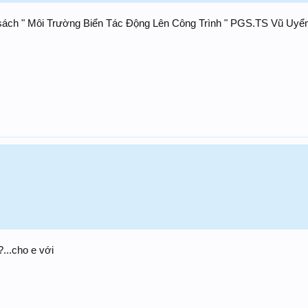
ách " Môi Trường Biển Tác Động Lên Công Trình " PGS.TS Vũ Uyển 
?...cho e với