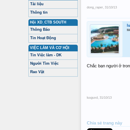
Tài liệu
dong_raper
,
31/10/13
Thông tin
Hội XD_CTB SOUTH
l
Thông Báo
M
Tin Hoạt Động
VIỆC LÀM VÀ CƠ HỘI
Tin Việc làm - DK
Người Tìm Việc
Chắc bạn người ở tron
Rao Vặt
luuguxd
,
31/10/13
Chia sẻ trang này