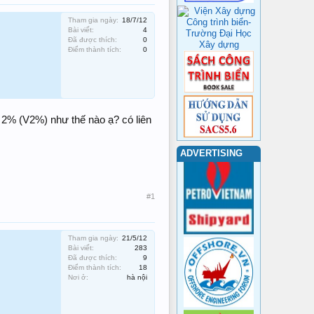
Tham gia ngày:
18/7/12
Bài viết:
4
Đã được thích:
0
Điểm thành tích:
0
o 2% (V2%) như thế nào ạ? có liên
ADVERTISING
#1
Tham gia ngày:
21/5/12
Bài viết:
283
Đã được thích:
9
Điểm thành tích:
18
Nơi ở:
hà nội