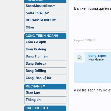
Sacs/Moses/Sesam
Bạn xem trong quyển s
Soil-GRLWEAP
BOCAD/SM3D/PDMS
Other
CÔNG TRÌNH NGÀNH
luuguxd
,
31/10/13
Giàn Cố định
Giàn Di động
dong_raper
Dạng Trụ mềm
New Member
Dạng Subsea
Dạng Drilling
Cảng, Bảo vệ bờ
MECHANISM
a có file sách này ko ạ
Giao Lưu
Thông tin
CAO HỌC CTB