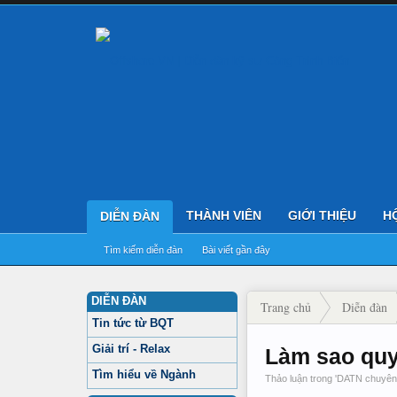
THÀNH VIÊN
GIỚI THIỆU
H
DIỄN ĐÀN
Tìm kiếm diễn đàn
Bài viết gần đây
DIỄN ĐÀN
Trang chủ
Diễn đàn
Tin tức từ BQT
Giải trí - Relax
Làm sao quy 
Tìm hiểu về Ngành
Thảo luận trong '
DATN chuyên 