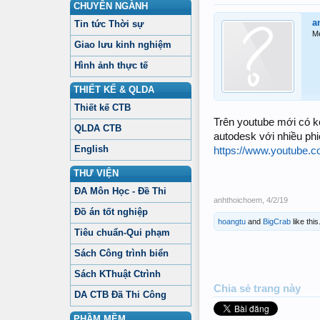
CHUYÊN NGÀNH
a
Tin tức Thời sự
M
Giao lưu kinh nghiệm
Hình ảnh thực tế
THIẾT KẾ & QLDA
Thiết kế CTB
Trên youtube mới có k
QLDA CTB
autodesk với nhiều ph
English
https://www.youtube
THƯ VIỆN
ĐA Môn Học - Đề Thi
anhthoichoem
,
4/2/19
Đồ án tốt nghiệp
hoangtu
and
BigCrab
like this
Tiêu chuẩn-Qui phạm
Sách Công trình biển
Sách KThuật Ctrình
Chia sẻ trang này
DA CTB Đã Thi Công
PHẦM MỀM