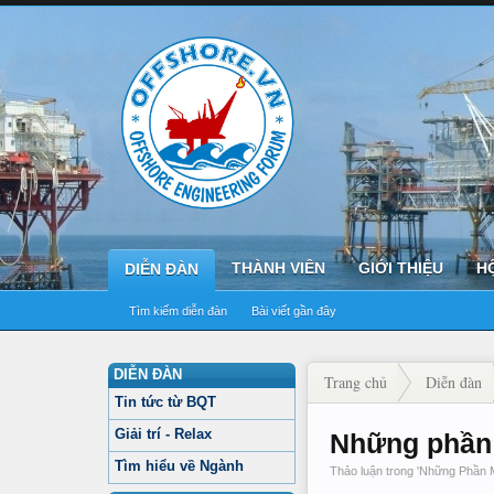
THÀNH VIÊN
GIỚI THIỆU
H
DIỄN ĐÀN
Tìm kiếm diễn đàn
Bài viết gần đây
DIỄN ĐÀN
Trang chủ
Diễn đàn
Tin tức từ BQT
Giải trí - Relax
Những phần 
Tìm hiểu về Ngành
Thảo luận trong '
Những Phần 