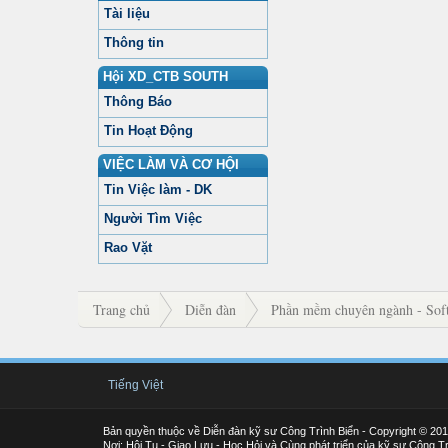
Tài liệu
Thông tin
Hội XD_CTB SOUTH
Thông Báo
Tin Hoạt Động
VIỆC LÀM VÀ CƠ HỘI
Tin Việc làm - DK
Người Tìm Việc
Rao Vặt
Trang chủ
Diễn đàn
Phần mềm chuyên ngành - Soft
Tiếng Việt
Bản quyền thuộc về Diễn đàn kỹ sư Công Trình Biển - Copyright © 20
Nơi: Hội Tụ - Giao Lưu - Học Hỏi và Cùng phát triển của kỹ sư Công Tr