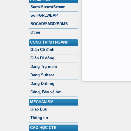
Sacs/Moses/Sesam
Soil-GRLWEAP
BOCAD/SM3D/PDMS
Other
CÔNG TRÌNH NGÀNH
Giàn Cố định
Giàn Di động
Dạng Trụ mềm
Dạng Subsea
Dạng Drilling
Cảng, Bảo vệ bờ
MECHANISM
Giao Lưu
Thông tin
CAO HỌC CTB