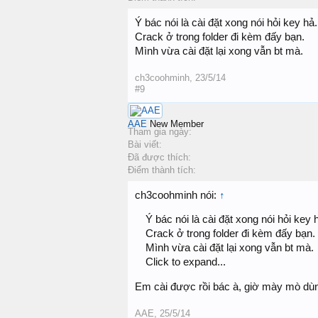
Ý bác nói là cài đặt xong nói hỏi key hả.
Crack ở trong folder đi kèm đấy bạn.
Mình vừa cài đặt lại xong vẫn bt mà.
ch3coohminh
,
23/5/14
#9
AAE
New Member
Tham gia ngày:
Bài viết:
Đã được thích:
Điểm thành tích:
ch3coohminh nói:
↑
Ý bác nói là cài đặt xong nói hỏi key 
Crack ở trong folder đi kèm đấy bạn.
Mình vừa cài đặt lại xong vẫn bt mà.
Click to expand...
Em cài được rồi bác à, giờ mày mò dùng
AAE
,
25/5/14