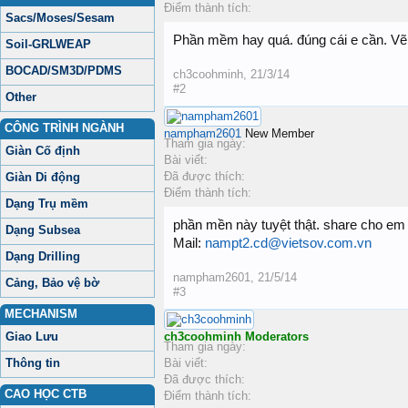
Điểm thành tích:
Sacs/Moses/Sesam
Phần mềm hay quá. đúng cái e cần. Vẽ 
Soil-GRLWEAP
BOCAD/SM3D/PDMS
ch3coohminh
,
21/3/14
#2
Other
CÔNG TRÌNH NGÀNH
nampham2601
New Member
Tham gia ngày:
Giàn Cố định
Bài viết:
Đã được thích:
Giàn Di động
Điểm thành tích:
Dạng Trụ mềm
phần mền này tuyệt thật. share cho em
Dạng Subsea
Mail:
nampt2.cd@vietsov.com.vn
Dạng Drilling
nampham2601
,
21/5/14
Cảng, Bảo vệ bờ
#3
MECHANISM
Giao Lưu
ch3coohminh
Moderators
Tham gia ngày:
Thông tin
Bài viết:
Đã được thích:
CAO HỌC CTB
Điểm thành tích: