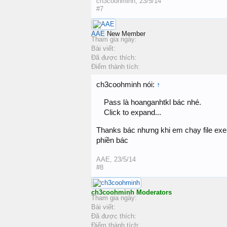
ch3coohminh
,
23/5/14
#7
AAE
New Member
Tham gia ngày:
Bài viết:
Đã được thích:
Điểm thành tích:
ch3coohminh nói:
↑
Pass là hoanganhtkl bác nhé.
Click to expand...
Thanks bác nhưng khi em chạy file exe th
phiền bác
AAE
,
23/5/14
#8
ch3coohminh
Moderators
Tham gia ngày:
Bài viết:
Đã được thích:
Điểm thành tích: