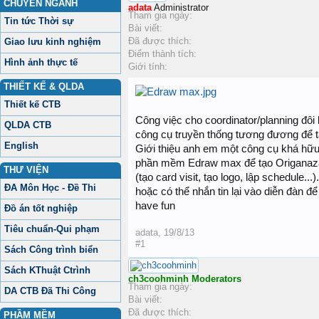
CHUYÊN NGÀNH
adata
Administrator
Tham gia ngày:
Tin tức Thời sự
Bài viết:
Đã được thích:
Giao lưu kinh nghiệm
Điểm thành tích:
Hình ảnh thực tế
Giới tính:
THIẾT KẾ & QLDA
Thiết kế CTB
Công việc cho coordinator/planning đôi 
QLDA CTB
công cụ truyền thống tương đương để tạ
English
Giới thiệu anh em một công cụ khá hữu 
phần mềm Edraw max để tạo Origanazat
THƯ VIỆN
(tạo card visit, tạo logo, lập schedule.
ĐA Môn Học - Đề Thi
hoặc có thể nhắn tin lại vào diễn đàn đ
have fun
Đồ án tốt nghiệp
Tiêu chuẩn-Qui phạm
adata
,
19/8/13
#1
Sách Công trình biển
Sách KThuật Ctrình
ch3coohminh
Moderators
Tham gia ngày:
DA CTB Đã Thi Công
Bài viết:
Đã được thích:
PHẦM MỀM