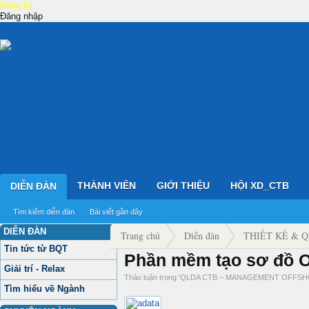
Đăng ký
Đăng nhập
THÀNH VIÊN
GIỚI THIỆU
HỘI XD_CTB
DIỄN ĐÀN
Tìm kiếm diễn đàn
Bài viết gần đây
DIỄN ĐÀN
Trang chủ
Diễn đàn
THIẾT KẾ & 
Tin tức từ BQT
Phần mềm tạo sơ đồ Or
QLDA CTB – MANAGEMENT OFFSHORE 
Giải trí - Relax
Thảo luận trong '
QLDA CTB – MANAGEMENT OFFS
Tìm hiểu về Ngành