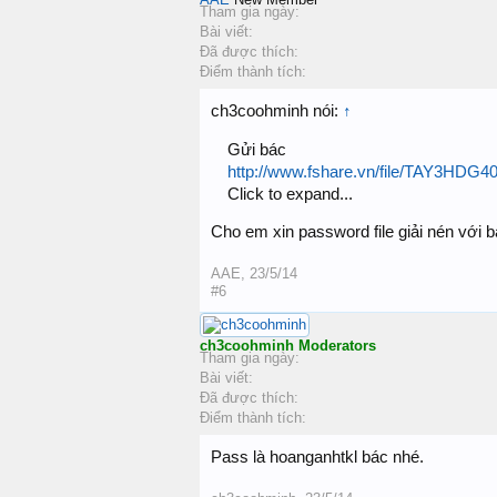
Tham gia ngày:
Bài viết:
Đã được thích:
Điểm thành tích:
ch3coohminh nói:
↑
Gửi bác
http://www.fshare.vn/file/TAY3HDG40
Click to expand...
Cho em xin password file giải nén với 
AAE
,
23/5/14
#6
ch3coohminh
Moderators
Tham gia ngày:
Bài viết:
Đã được thích:
Điểm thành tích:
Pass là hoanganhtkl bác nhé.