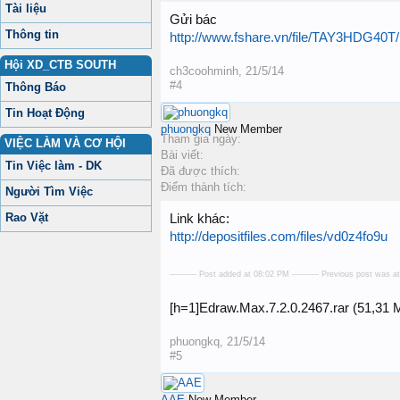
Tài liệu
Gửi bác
Thông tin
http://www.fshare.vn/file/TAY3HDG40T/
Hội XD_CTB SOUTH
ch3coohminh
,
21/5/14
#4
Thông Báo
Tin Hoạt Động
phuongkq
New Member
Tham gia ngày:
VIỆC LÀM VÀ CƠ HỘI
Bài viết:
Tin Việc làm - DK
Đã được thích:
Điểm thành tích:
Người Tìm Việc
Rao Vặt
Link khác:
http://depositfiles.com/files/vd0z4fo9u
---------- Post added at 08:02 PM ---------- Previous post was at
[h=1]Edraw.Max.7.2.0.2467.rar (51,31 МB
phuongkq
,
21/5/14
#5
AAE
New Member