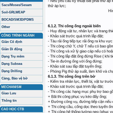
- Nếu yêu cầu kỹ thuật bắt phải thử áp 
Sacs/Moses/Sesam
thử áp lực;
Hì
Soil-GRLWEAP
BOCAD/SM3D/PDMS
6.1.2.
Thi công ống ngoài biển
Other
- Huy động vật tư, nhân lực và trang thiế
CÔNG TRÌNH NGÀNH
- Khảo sát trước quá trình lắp đặt;
- Tàu rải ống tiếp tục rải ống ra khu vực
Giàn Cố định
- Thi công chữ Y, chữ T nếu có bao gồm
Giàn Di động
- Thi công và xử lý giao cáp nếu có hoặ
- Thi công lắp đặt ống đứng Rise ( khi ti
Dạng Trụ mềm
- Tie-in đường ống với ống đứng;
Dạng Subsea
- Khảo sát sau lắp đặt tuyến ống;
Dạng Drilling
- Phóng Pig thử áp suất, làm khô và ch
6.1.3.
Thi công ống trên bờ
Cảng, Bảo vệ bờ
- Kiểm tra nhân lực, thiết bị, vật tư trư
- Khảo sát trước quá trình lắp đặt;
MECHANISM
- Thi công các hạng mục phụ trợ bao g
Giao Lưu
+ Bãi thi công phục vụ kéo đẩy ống;
Thông tin
+ Đường công vụ, đường tiếp cận nếu 
+ Thi công cầu, cống dọc theo tuyến ốn
CAO HỌC CTB
+ Thi công hệ thống tường neo (phục vụ