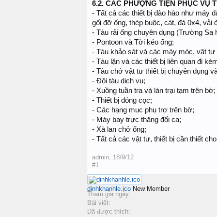
6.2.
CÁC PHƯỢNG TIỆN PHỤC VỤ T
- Tất cả các thiết bị đào hào như máy đ
gối đỡ ống, thép buộc, cát, đá 0x4, vải
- Tàu rải ống chuyên dụng (Trường Sa
- Pontoon và Tời kéo ống;
- Tàu khảo sát và các máy móc, vật tư t
- Tàu lặn và các thiết bị liên quan đi kè
- Tàu chở vật tư thiết bị chuyên dụng 
- Đội tàu dịch vụ;
- Xuồng tuần tra và lán trại tạm trên bờ;
- Thiết bị đóng cọc;
- Các hạng mục phụ trợ trên bờ;
- Máy bay trực thăng đổi ca;
- Xà lan chở ống;
- Tất cả các vật tư, thiết bị cần thiết c
admin
,
18/9/12
#1
dinhkhanhle.ico
New Member
Tham gia ngày:
Bài viết:
Đã được thích: