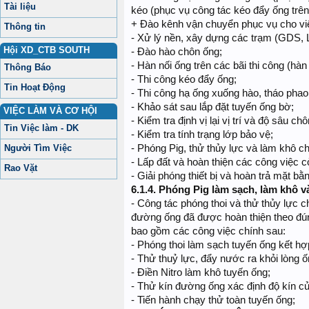
Tài liệu
kéo (phục vụ công tác kéo đẩy ống trên 
+ Đào kênh vận chuyển phục vụ cho việc
Thông tin
- Xử lý nền, xây dựng các trạm (GDS, 
Hội XD_CTB SOUTH
- Đào hào chôn ống;
- Hàn nối ống trên các bãi thi công (hàn
Thông Báo
- Thi công kéo đẩy ống;
Tin Hoạt Động
- Thi công hạ ống xuống hào, tháo phao
- Khảo sát sau lắp đặt tuyến ống bờ;
VIỆC LÀM VÀ CƠ HỘI
- Kiểm tra định vị lại vị trí và độ sâu ch
Tin Việc làm - DK
- Kiểm tra tính trạng lớp bảo vệ;
Người Tìm Việc
- Phóng Pig, thử thủy lực và làm khô c
- Lấp đất và hoàn thiện các công việc cò
Rao Vặt
- Giải phóng thiết bị và hoàn trả mặt bằ
6.1.4.
Phóng Pig làm sạch, làm khô v
- Công tác phóng thoi và thử thủy lực c
đường ống đã được hoàn thiện theo đúng
bao gồm các công việc chính sau:
- Phóng thoi làm sạch tuyến ống kết hợ
- Thử thuỷ lực, đẩy nước ra khỏi lòng ố
- Điền Nitro làm khô tuyến ống;
- Thử kín đường ống xác định độ kín c
- Tiến hành chạy thử toàn tuyến ống;