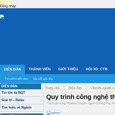
Đăng ký
Đăng nhập
THÀNH VIÊN
GIỚI THIỆU
HỘI XD_CTB
DIỄN ĐÀN
Tìm kiếm diễn đàn
Bài viết gần đây
DIỄN ĐÀN
Trang chủ
Diễn đàn
Chuyên ngành cô
Tin tức từ BQT
Quy trình công nghệ 
Pipeline Chuyên ngành Đường ống, Riser Jtub
Giải trí - Relax
Thảo luận trong '
Pipeline Chuyên ngành Đường ống, Ri
Tìm hiểu về Ngành