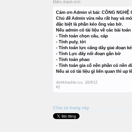
Điểm thành tích:
Cám ơn Admin vì bải: CÔNG NGH
Chủ đề Admin vừa nêu rất hay và mới
đặc biệt là phần kéo ống vào bờ.
Nếu admin có tài liệu về các bài toá
- Tính toán chọn cẩu, cáp
- Tính puly, tời
- Tính toán lực căng dây giai đoạn k
- Tính Lực đẩy nổi đoạn gần bờ
- Tính toán phao
- Tính toán gia cố nền phần có nền đất 
Nếu ai có tài liệu gì liên quan thì u
dinhkhanhle.ico
,
18/9/12
#2
Chia sẻ trang này