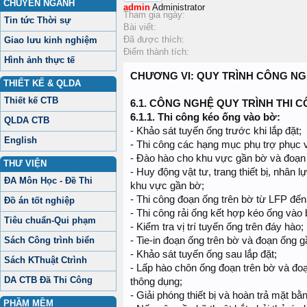
CHUYÊN NGÀNH
admin
Administrator
Tham gia ngày:
Tin tức Thời sự
Bài viết:
Đã được thích:
Giao lưu kinh nghiệm
Điểm thành tích:
Hình ảnh thực tế
CHƯƠNG VI: QUY TRÌNH CÔNG N
THIẾT KẾ & QLDA
Thiết kế CTB
6.1.
CÔNG NGHỆ QUY TRÌNH THI 
6.1.1.
Thi công kéo ống vào bờ:
QLDA CTB
- Khảo sát tuyến ống trước khi lắp đặt;
English
- Thi công các hạng mục phụ trợ phục v
- Đào hào cho khu vực gần bờ và đoạn
THƯ VIỆN
- Huy động vật tư, trang thiết bị, nhân
ĐA Môn Học - Đề Thi
khu vực gần bờ;
- Thi công đoạn ống trên bờ từ LFP đế
Đồ án tốt nghiệp
- Thi công rải ống kết hợp kéo ống vào 
Tiêu chuẩn-Qui phạm
- Kiểm tra vị trí tuyến ống trên đáy hào;
Sách Công trình biển
- Tie-in đoạn ống trên bờ và đoạn ống g
- Khảo sát tuyến ống sau lắp đặt;
Sách KThuật Ctrình
- Lấp hào chôn ống đoạn trên bờ và đ
DA CTB Đã Thi Công
thông dụng;
- Giải phóng thiết bị và hoàn trả mặt bằ
PHẦM MỀM