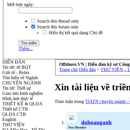
Mới hơn ngày:
Search this thread only
Search this forum only
Hiển thị kết quả dạng Chủ đề
Thêm...
DIỄN ĐÀN
Offshore.VN | Diễn đàn kỹ sư Công
Tin tức từ BQT
Trang chủ
Diễn đàn
>
THƯ VIỆN – 
Giải trí - Relax
Tìm hiểu về Ngành
CHUYÊN NGÀNH
Xin tài liệu về triề
Tin tức Thời sự
Giao lưu kinh nghiệm
Hình ảnh thực tế
Thảo luận trong '
DATN chuyên ngành - G
THIẾT KẾ & QLDA
Thiết kế CTB
QLDA CTB
English
dohoanganh
THƯ VIỆN
New Member
ĐA Môn Học - Đề Thi