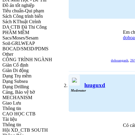
Đồ án tốt nghiệp
Tiêu chuẩn-Qui phạm
Sách Công trình biển
Sách KThuật Ctrình
DA CTB Đã Thi Công
Em chà
PHẦM MỀM
dohoa
Sacs/Moses/Sesam
Soil-GRLWEAP
BOCAD/SM3D/PDMS
Other
CÔNG TRÌNH NGÀNH
dohoanganh
,
26/
Giàn Cố định
Giàn Di động
Dạng Trụ mềm
Dạng Subsea
luuguxd
Dạng Drilling
Moderator
Cảng, Bảo vệ bờ
MECHANISM
Giao Lưu
Thông tin
CAO HỌC CTB
Tài liệu
Thông tin
Có cái
Hội XD_CTB SOUTH