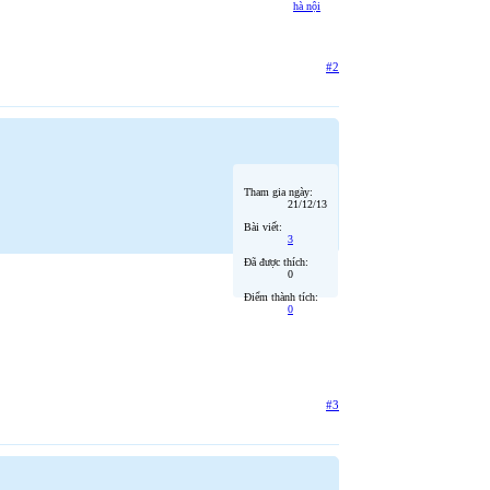
hà nội
#2
Tham gia ngày:
21/12/13
Bài viết:
3
Đã được thích:
0
Điểm thành tích:
0
#3