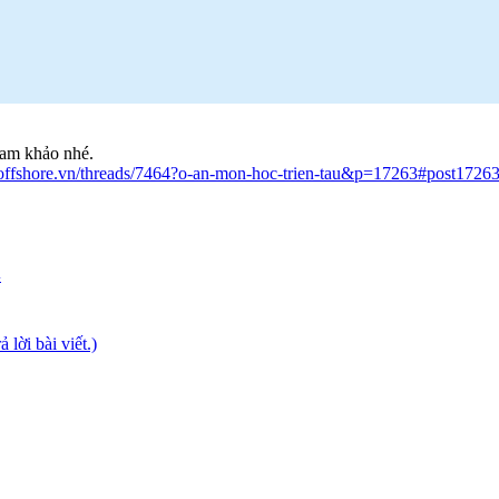
ham khảo nhé.
//offshore.vn/threads/7464?o-an-mon-hoc-trien-tau&p=17263#post1726
4
lời bài viết.)