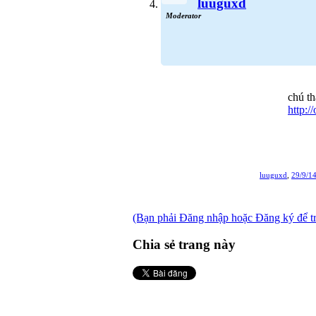
luuguxd
Moderator
chú t
http:
luuguxd
,
29/9/1
(Bạn phải Đăng nhập hoặc Đăng ký để trả 
Chia sẻ trang này