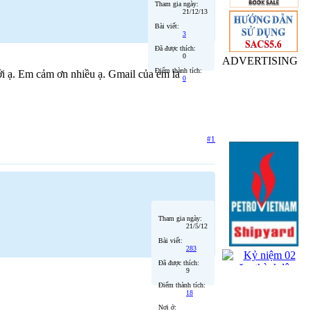
Tham gia ngày:
21/12/13
Bài viết:
3
Đã được thích:
0
ADVERTISING
Điểm thành tích:
với ạ. Em cảm ơn nhiều ạ. Gmail của em là
0
#1
Tham gia ngày:
21/5/12
Bài viết:
283
Đã được thích:
9
Điểm thành tích:
18
Nơi ở: