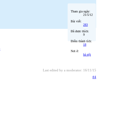
Tham gia ngày:
21/5/12
Bài viết:
283
Đã được thích:
9
Điểm thành tích:
18
3
Nơi ở:
hà nội
Last edited by a moderator:
16/11/15
#4