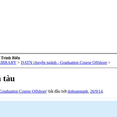
 Trình Biển
LIBRARY
>
DATN chuyên ngành - Graduation Course Offshore
>
n tàu
raduation Course Offshore
' bắt đầu bởi
dohoanganh
,
26/9/14
.