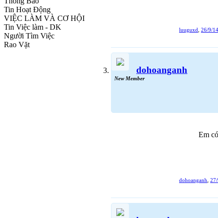
Thông Báo
Tin Hoạt Động
VIỆC LÀM VÀ CƠ HỘI
Tin Việc làm - DK
luuguxd
,
26/9/1
Người Tìm Việc
Rao Vặt
dohoanganh
New Member
Em có 
dohoanganh
,
27/