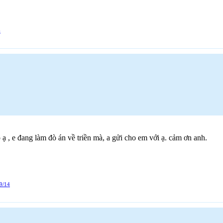
4
ạ , e đang làm đò án về triền mà, a gửi cho em với ạ. cảm ơn anh.
9/14