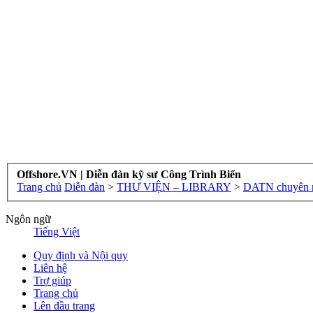
Offshore.VN | Diễn đàn kỹ sư Công Trình Biển
Trang chủ
Diễn đàn
>
THƯ VIỆN – LIBRARY
>
DATN chuyên n
Ngôn ngữ
Tiếng Việt
Quy định và Nội quy
Liên hệ
Trợ giúp
Trang chủ
Lên đầu trang