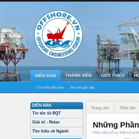
THÀNH VIÊN
GIỚI THIỆU
H
DIỄN ĐÀN
Tìm kiếm diễn đàn
Bài viết gần đây
DIỄN ĐÀN
Trang chủ
Diễn đàn
Tin tức từ BQT
Giải trí - Relax
Những Phần
Tìm hiểu về Ngành
Phần mềm hỗ trợ thiết kế và th