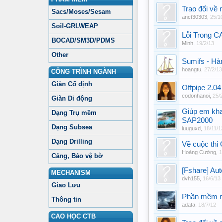
Trao đổi về
Sacs/Moses/Sesam
anct30303
,
25/1
Soil-GRLWEAP
Lỗi Trong 
BOCAD/SM3D/PDMS
Minh
,
19/2/13
Other
Sumifs - Hà
hoangtu
,
27/2/13
CÔNG TRÌNH NGÀNH
Giàn Cố định
Offpipe 2.04
codonhanoi
,
25/
Giàn Di động
Giúp em khai
Dạng Trụ mềm
SAP2000
Dạng Subsea
luuguxd
,
18/11/1
Dạng Drilling
Về cuộc thi
Hoàng Cường
,
1
Cảng, Bảo vệ bờ
[Fshare] Aut
MECHANISM
dvh155
,
16/6/13
Giao Lưu
Phần mềm m
Thông tin
adata
,
18/7/12
CAO HỌC CTB