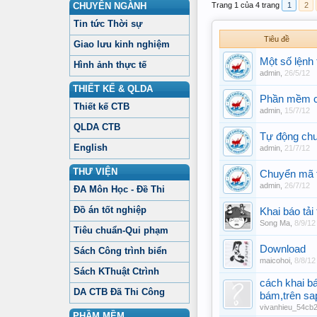
CHUYÊN NGÀNH
Trang 1 của 4 trang
1
2
Tin tức Thời sự
Tiêu đề
Giao lưu kinh nghiệm
Một số lệnh
Hình ảnh thực tế
admin
,
26/5/12
THIẾT KẾ & QLDA
Phần mềm c
Thiết kế CTB
admin
,
15/7/12
QLDA CTB
Tự động chu
English
admin
,
21/7/12
THƯ VIỆN
Chuyển mã f
admin
,
26/7/12
ĐA Môn Học - Đề Thi
Đồ án tốt nghiệp
Khai báo tải
Song Ma
,
8/9/12
Tiêu chuẩn-Qui phạm
Download
Sách Công trình biển
maicohoi
,
8/8/12
Sách KThuật Ctrình
cách khai b
DA CTB Đã Thi Công
bám,trên sa
vivanhieu_54cb
PHẦM MỀM