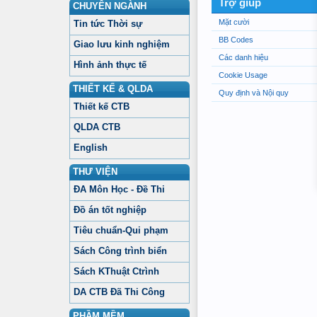
Trợ giúp
CHUYÊN NGÀNH
Mặt cười
Tin tức Thời sự
BB Codes
Giao lưu kinh nghiệm
Các danh hiệu
Hình ảnh thực tế
Cookie Usage
THIẾT KẾ & QLDA
Quy định và Nội quy
Thiết kế CTB
QLDA CTB
English
THƯ VIỆN
ĐA Môn Học - Đề Thi
Đồ án tốt nghiệp
Tiêu chuẩn-Qui phạm
Sách Công trình biển
Sách KThuật Ctrình
DA CTB Đã Thi Công
PHẦM MỀM