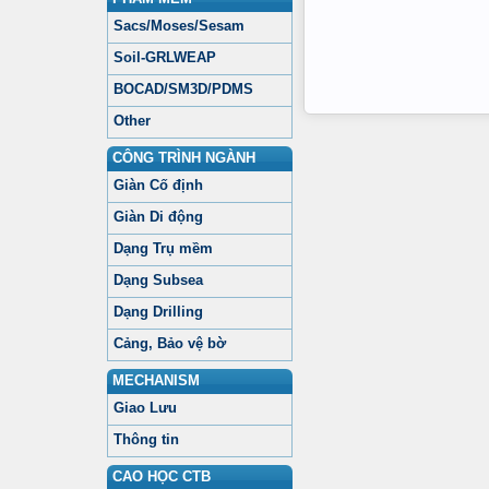
Sacs/Moses/Sesam
Soil-GRLWEAP
BOCAD/SM3D/PDMS
Other
CÔNG TRÌNH NGÀNH
Giàn Cố định
Giàn Di động
Dạng Trụ mềm
Dạng Subsea
Dạng Drilling
Cảng, Bảo vệ bờ
MECHANISM
Giao Lưu
Thông tin
CAO HỌC CTB