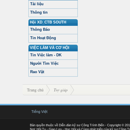
Tài liệu
Thông tin
Hội XD_CTB SOUTH
Thông Báo
Tin Hoạt Động
VIỆC LÀM VÀ CƠ HỘI
Tin Việc làm - DK
Người Tìm Việc
Rao Vặt
Trang chủ
Trợ giúp
Tiếng Việt
Bản quyền thuộc về Diễn đàn kỹ sư Công Trình Biển - Copyright © 20
Nơi: Hội Tụ - Giao Lưu - Học Hỏi và Cùng phát triển của kỹ sư Công Tr