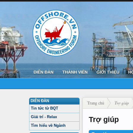
DIỄN ĐÀN
THÀNH VIÊN
GIỚI THIỆU
H
DIỄN ĐÀN
Trang chủ
Trợ giúp
Tin tức từ BQT
Giải trí - Relax
Trợ giúp
Tìm hiểu về Ngành