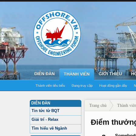
DIỄN ĐÀN
GIỚI THIỆU
H
THÀNH VIÊN
Thành viên tiêu biểu
Đang truy cập
Hoạt động gần đây
N
DIỄN ĐÀN
Trang chủ
Thành viê
Tin tức từ BQT
Giải trí - Relax
Điểm thưởng
Tìm hiểu về Ngành
Somebody