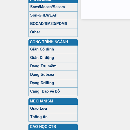
Sacs/Moses/Sesam
Soil-GRLWEAP
BOCAD/SM3D/PDMS
Other
CÔNG TRÌNH NGÀNH
Giàn Cố định
Giàn Di động
Dạng Trụ mềm
Dạng Subsea
Dạng Drilling
Cảng, Bảo vệ bờ
MECHANISM
Giao Lưu
Thông tin
CAO HỌC CTB