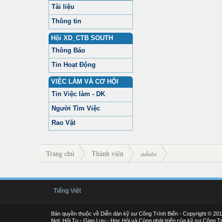
Tài liệu
Thông tin
Hội XD_CTB SOUTH
Thông Báo
Tin Hoạt Động
VIỆC LÀM VÀ CƠ HỘI
Tin Việc làm - DK
Người Tìm Việc
Rao Vặt
Trang chủ
Thành viên
adata
Tiếng Việt
Bản quyền thuộc về Diễn đàn kỹ sư Công Trình Biển - Copyright © 20
Nơi: Hội Tụ - Giao Lưu - Học Hỏi và Cùng phát triển của kỹ sư Công Tr