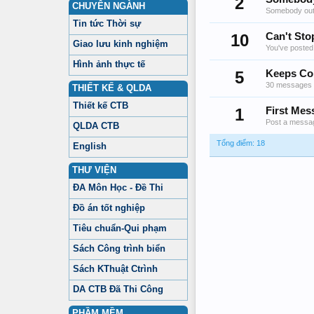
2
CHUYÊN NGÀNH
Somebody out 
Tin tức Thời sự
10
Can't Sto
Giao lưu kinh nghiệm
You've posted
Hình ảnh thực tế
5
Keeps Co
30 messages p
THIẾT KẾ & QLDA
Thiết kế CTB
1
First Mes
Post a messag
QLDA CTB
Tổng điểm: 18
English
THƯ VIỆN
ĐA Môn Học - Đề Thi
Đồ án tốt nghiệp
Tiêu chuẩn-Qui phạm
Sách Công trình biển
Sách KThuật Ctrình
DA CTB Đã Thi Công
PHẦM MỀM