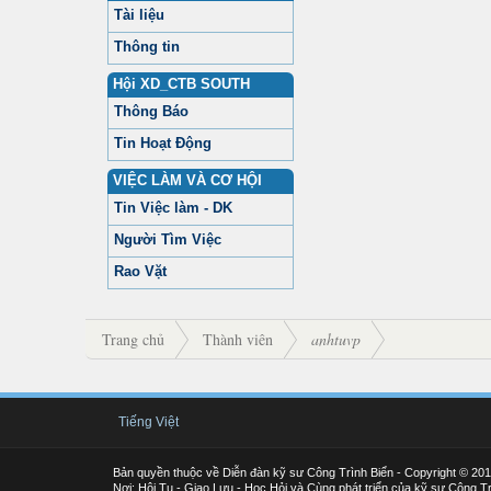
Tài liệu
Thông tin
Hội XD_CTB SOUTH
Thông Báo
Tin Hoạt Động
VIỆC LÀM VÀ CƠ HỘI
Tin Việc làm - DK
Người Tìm Việc
Rao Vặt
Trang chủ
Thành viên
anhtuvp
Tiếng Việt
Bản quyền thuộc về Diễn đàn kỹ sư Công Trình Biển - Copyright © 20
Nơi: Hội Tụ - Giao Lưu - Học Hỏi và Cùng phát triển của kỹ sư Công Tr