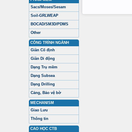
Sacs/Moses/Sesam
Soil-GRLWEAP
BOCAD/SM3D/PDMS
Other
CÔNG TRÌNH NGÀNH
Giàn Cố định
Giàn Di động
Dạng Trụ mềm
Dạng Subsea
Dạng Drilling
Cảng, Bảo vệ bờ
MECHANISM
Giao Lưu
Thông tin
CAO HỌC CTB