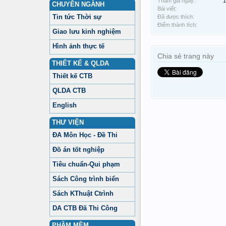
Tham gia ngày:
1
CHUYÊN NGÀNH
Bài viết:
Tin tức Thời sự
Đã được thích:
Điểm thành tích:
Giao lưu kinh nghiệm
Hình ảnh thực tế
Chia sẻ trang này
THIẾT KẾ & QLDA
Thiết kế CTB
QLDA CTB
English
THƯ VIỆN
ĐA Môn Học - Đề Thi
Đồ án tốt nghiệp
Tiêu chuẩn-Qui phạm
Sách Công trình biển
Sách KThuật Ctrình
DA CTB Đã Thi Công
PHẦM MỀM