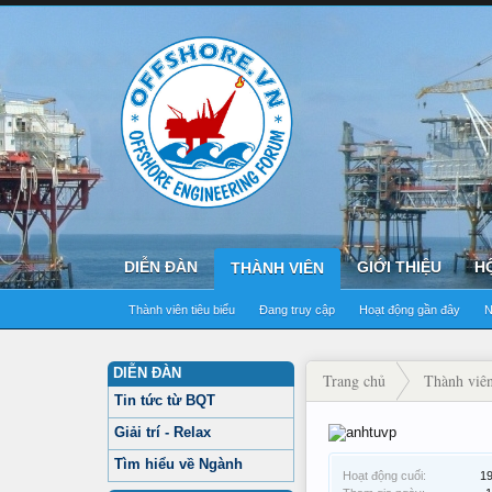
DIỄN ĐÀN
GIỚI THIỆU
H
THÀNH VIÊN
Thành viên tiêu biểu
Đang truy cập
Hoạt động gần đây
N
DIỄN ĐÀN
Trang chủ
Thành viê
Tin tức từ BQT
Giải trí - Relax
Tìm hiểu về Ngành
Hoạt động cuối:
19