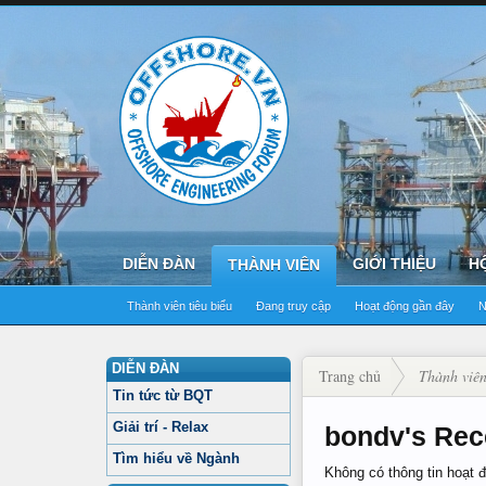
DIỄN ĐÀN
GIỚI THIỆU
H
THÀNH VIÊN
Thành viên tiêu biểu
Đang truy cập
Hoạt động gần đây
N
DIỄN ĐÀN
Trang chủ
Thành viê
Tin tức từ BQT
Giải trí - Relax
bondv's Rece
Tìm hiểu về Ngành
Không có thông tin hoạt 