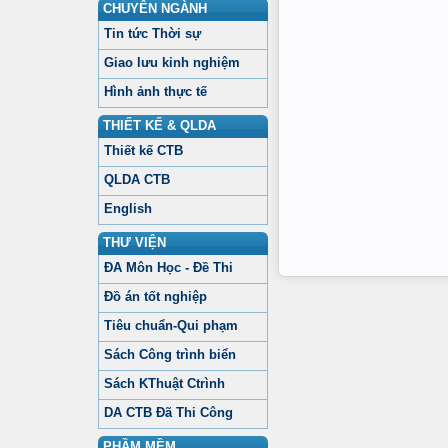
CHUYÊN NGÀNH
Tin tức Thời sự
Giao lưu kinh nghiệm
Hình ảnh thực tế
THIẾT KẾ & QLDA
Thiết kế CTB
QLDA CTB
English
THƯ VIỆN
ĐA Môn Học - Đề Thi
Đồ án tốt nghiệp
Tiêu chuẩn-Qui phạm
Sách Công trình biển
Sách KThuật Ctrình
DA CTB Đã Thi Công
PHẦM MỀM