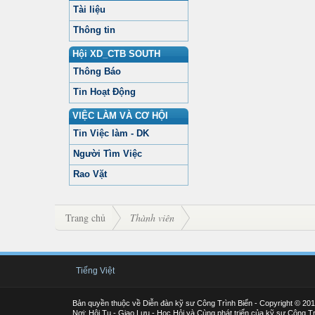
Tài liệu
Thông tin
Hội XD_CTB SOUTH
Thông Báo
Tin Hoạt Động
VIỆC LÀM VÀ CƠ HỘI
Tin Việc làm - DK
Người Tìm Việc
Rao Vặt
Trang chủ
Thành viên
Tiếng Việt
Bản quyền thuộc về Diễn đàn kỹ sư Công Trình Biển - Copyright © 20
Nơi: Hội Tụ - Giao Lưu - Học Hỏi và Cùng phát triển của kỹ sư Công Tr