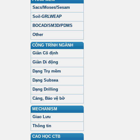
Sacs/Moses/Sesam
Soil-GRLWEAP
BOCAD/SM3D/PDMS
Other
CÔNG TRÌNH NGÀNH
Giàn Cố định
Giàn Di động
Dạng Trụ mềm
Dạng Subsea
Dạng Drilling
Cảng, Bảo vệ bờ
MECHANISM
Giao Lưu
Thông tin
CAO HỌC CTB