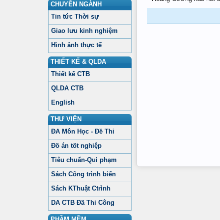
CHUYÊN NGÀNH
Tin tức Thời sự
Giao lưu kinh nghiệm
Hình ảnh thực tế
THIẾT KẾ & QLDA
Thiết kế CTB
QLDA CTB
English
THƯ VIỆN
ĐA Môn Học - Đề Thi
Đồ án tốt nghiệp
Tiêu chuẩn-Qui phạm
Sách Công trình biển
Sách KThuật Ctrình
DA CTB Đã Thi Công
PHẦM MỀM