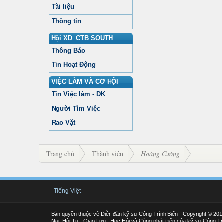
Tài liệu
Thông tin
Hội XD_CTB SOUTH
Thông Báo
Tin Hoạt Động
VIỆC LÀM VÀ CƠ HỘI
Tin Việc làm - DK
Người Tìm Việc
Rao Vặt
Trang chủ
Thành viên
Hoàng Cường
Tiếng Việt
Bản quyền thuộc về Diễn đàn kỹ sư Công Trình Biển - Copyright © 20
Nơi: Hội Tụ - Giao Lưu - Học Hỏi và Cùng phát triển của kỹ sư Công Tr