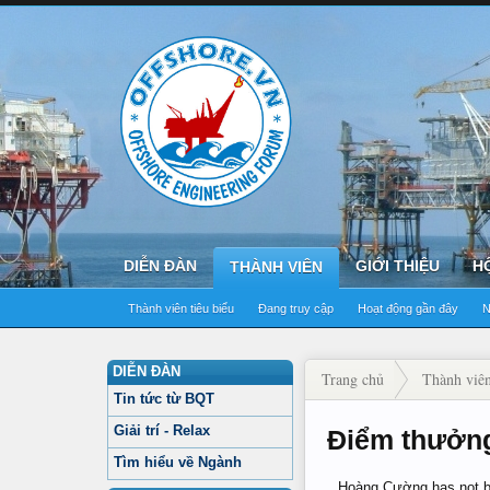
DIỄN ĐÀN
GIỚI THIỆU
H
THÀNH VIÊN
Thành viên tiêu biểu
Đang truy cập
Hoạt động gần đây
N
DIỄN ĐÀN
Trang chủ
Thành viê
Tin tức từ BQT
Giải trí - Relax
Điểm thưởn
Tìm hiểu về Ngành
Hoàng Cường has not be