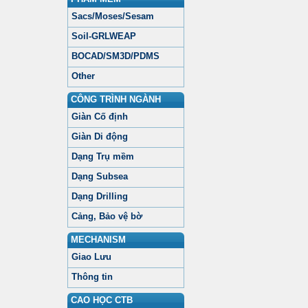
Sacs/Moses/Sesam
Soil-GRLWEAP
BOCAD/SM3D/PDMS
Other
CÔNG TRÌNH NGÀNH
Giàn Cố định
Giàn Di động
Dạng Trụ mềm
Dạng Subsea
Dạng Drilling
Cảng, Bảo vệ bờ
MECHANISM
Giao Lưu
Thông tin
CAO HỌC CTB