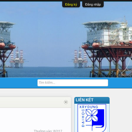
Đăng ký
Đăng nhập
LIÊN KẾT
Thưởng vào:
8/2/17