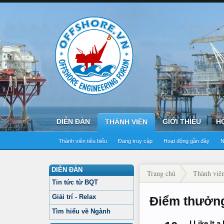
DIỄN ĐÀN
GIỚI THIỆU
H
THÀNH VIÊN
Thành viên tiêu biểu
Đang truy cập
Hoạt động gần đây
N
DIỄN ĐÀN
Trang chủ
Thành viê
Tin tức từ BQT
Giải trí - Relax
Điểm thưởng
Tìm hiểu về Ngành
I Like It a