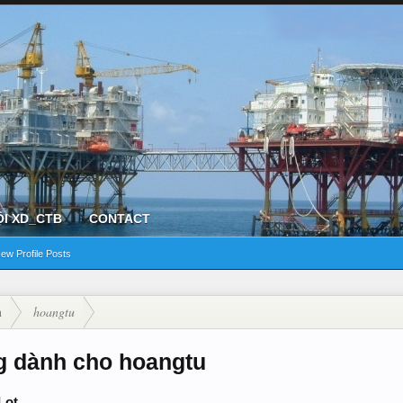
ỘI XD_CTB
CONTACT
ew Profile Posts
n
hoangtu
 dành cho hoangtu
 Lot