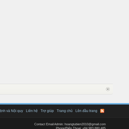
ịnh và Nội quy
Liên hệ
Trợ giúp
Trang chủ
Lên đầu trang
Contact Email Admin: hoangtubien2010@gmail.com
Phone/Điện Thoại: +84.983.880.485