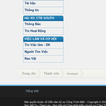
Tài liệu
Thông tin
Hội XD_CTB SOUTH
Thông Báo
Tin Hoạt Động
VIỆC LÀM VÀ CƠ HỘI
Tin Việc làm - DK
Người Tìm Việc
Rao Vặt
Trang chủ
Thành viên
hoangtu
Tiếng Việt
Bản quyền thuộc về Diễn đàn kỹ sư Công Trình Biển - Copyright © 20
Nơi: Hội Tụ - Giao Lưu - Học Hỏi và Cùng phát triển của kỹ sư Công Tr