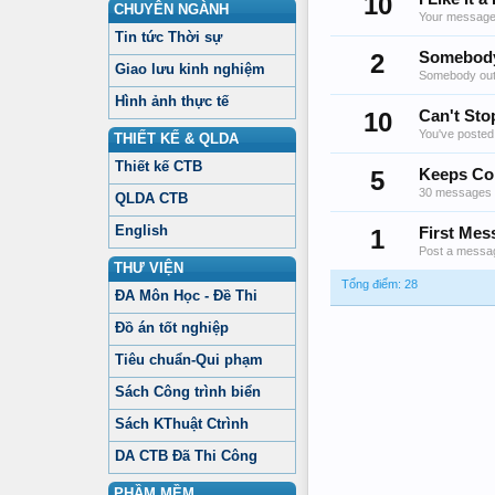
10
CHUYÊN NGÀNH
Your messages
Tin tức Thời sự
2
Somebody
Giao lưu kinh nghiệm
Somebody out 
Hình ảnh thực tế
10
Can't Sto
You've posted
THIẾT KẾ & QLDA
Thiết kế CTB
5
Keeps Co
30 messages p
QLDA CTB
English
1
First Mes
Post a messag
THƯ VIỆN
Tổng điểm: 28
ĐA Môn Học - Đề Thi
Đồ án tốt nghiệp
Tiêu chuẩn-Qui phạm
Sách Công trình biển
Sách KThuật Ctrình
DA CTB Đã Thi Công
PHẦM MỀM