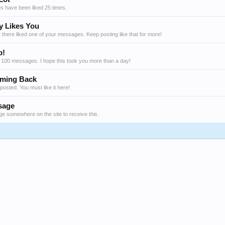
 have been liked 25 times.
 Likes You
there liked one of your messages. Keep posting like that for more!
p!
 100 messages. I hope this took you more than a day!
ming Back
osted. You must like it here!
sage
e somewhere on the site to receive this.