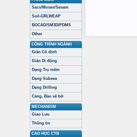
Sacs/Moses/Sesam
Soil-GRLWEAP
BOCAD/SM3D/PDMS
Other
CÔNG TRÌNH NGÀNH
Giàn Cố định
Giàn Di động
Dạng Trụ mềm
Dạng Subsea
Dạng Drilling
Cảng, Bảo vệ bờ
MECHANISM
Giao Lưu
Thông tin
CAO HỌC CTB