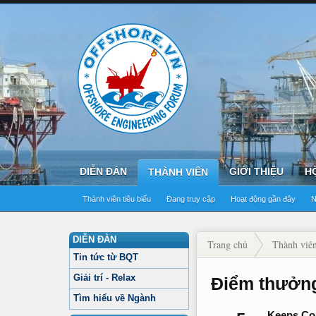
DIỄN ĐÀN
GIỚI THIỆU
H
THÀNH VIÊN
Thành viên tiêu biểu
Đang truy cập
Hoạt động gần đây
N
DIỄN ĐÀN
Trang chủ
Thành viê
Tin tức từ BQT
Giải trí - Relax
Điểm thưởn
Tìm hiểu về Ngành
Keeps Co