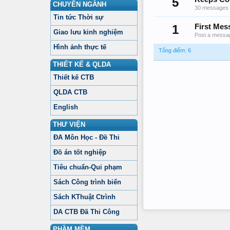
5
CHUYÊN NGÀNH
30 messages p
Tin tức Thời sự
1
First Mes
Giao lưu kinh nghiệm
Post a messag
Hình ảnh thực tế
Tổng điểm: 6
THIẾT KẾ & QLDA
Thiết kế CTB
QLDA CTB
English
THƯ VIỆN
ĐA Môn Học - Đề Thi
Đồ án tốt nghiệp
Tiêu chuẩn-Qui phạm
Sách Công trình biển
Sách KThuật Ctrình
DA CTB Đã Thi Công
PHẦM MỀM