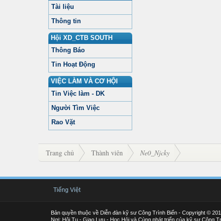
Tài liệu
Thông tin
Hội XD_CTB SOUTH
Thông Báo
Tin Hoạt Động
VIỆC LÀM VÀ CƠ HỘI
Tin Việc làm - DK
Người Tìm Việc
Rao Vặt
Trang chủ
Thành viên
Ne0_Njcky
Tiếng Việt
Bản quyền thuộc về Diễn đàn kỹ sư Công Trình Biển - Copyright © 20
Nơi: Hội Tụ - Giao Lưu - Học Hỏi và Cùng phát triển của kỹ sư Công Tr