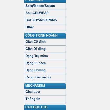
Sacs/Moses/Sesam
Soil-GRLWEAP
BOCAD/SM3D/PDMS
Other
CÔNG TRÌNH NGÀNH
Giàn Cố định
Giàn Di động
Dạng Trụ mềm
Dạng Subsea
Dạng Drilling
Cảng, Bảo vệ bờ
MECHANISM
Giao Lưu
Thông tin
CAO HỌC CTB