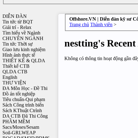
DIỄN ĐÀN
Offshore.VN | Diễn đàn kỹ sư C
Tin tức từ BQT
Trang chủ
Thành viên
>
Giải trí - Relax
Tìm hiểu về Ngành
CHUYÊN NGÀNH
nestting's Recent
Tin tức Thời sự
Giao lưu kinh nghiệm
Hình ảnh thực tế
Không có thông tin hoạt động gần đây
THIẾT KẾ & QLDA
Thiết kế CTB
QLDA CTB
English
THƯ VIỆN
ĐA Môn Học - Đề Thi
Đồ án tốt nghiệp
Tiêu chuẩn-Qui phạm
Sách Công trình biển
Sách KThuật Ctrình
DA CTB Đã Thi Công
PHẦM MỀM
Sacs/Moses/Sesam
Soil-GRLWEAP