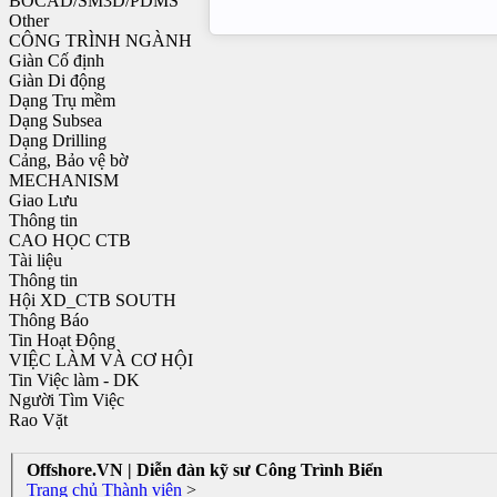
BOCAD/SM3D/PDMS
Other
CÔNG TRÌNH NGÀNH
Giàn Cố định
Giàn Di động
Dạng Trụ mềm
Dạng Subsea
Dạng Drilling
Cảng, Bảo vệ bờ
MECHANISM
Giao Lưu
Thông tin
CAO HỌC CTB
Tài liệu
Thông tin
Hội XD_CTB SOUTH
Thông Báo
Tin Hoạt Động
VIỆC LÀM VÀ CƠ HỘI
Tin Việc làm - DK
Người Tìm Việc
Rao Vặt
Offshore.VN | Diễn đàn kỹ sư Công Trình Biển
Trang chủ
Thành viên
>