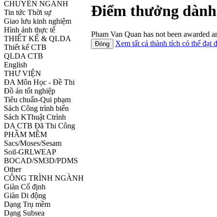
CHUYÊN NGÀNH
Điểm thưởng dành
Tin tức Thời sự
Giao lưu kinh nghiệm
Hình ảnh thực tế
Pham Van Quan has not been awarded any
THIẾT KẾ & QLDA
Xem tất cả thành tích có thể đạt 
Thiết kế CTB
QLDA CTB
English
THƯ VIỆN
ĐA Môn Học - Đề Thi
Đồ án tốt nghiệp
Tiêu chuẩn-Qui phạm
Sách Công trình biển
Sách KThuật Ctrình
DA CTB Đã Thi Công
PHẦM MỀM
Sacs/Moses/Sesam
Soil-GRLWEAP
BOCAD/SM3D/PDMS
Other
CÔNG TRÌNH NGÀNH
Giàn Cố định
Giàn Di động
Dạng Trụ mềm
Dạng Subsea