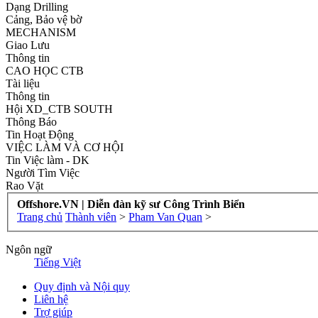
Dạng Drilling
Cảng, Bảo vệ bờ
MECHANISM
Giao Lưu
Thông tin
CAO HỌC CTB
Tài liệu
Thông tin
Hội XD_CTB SOUTH
Thông Báo
Tin Hoạt Động
VIỆC LÀM VÀ CƠ HỘI
Tin Việc làm - DK
Người Tìm Việc
Rao Vặt
Offshore.VN | Diễn đàn kỹ sư Công Trình Biển
Trang chủ
Thành viên
>
Pham Van Quan
>
Ngôn ngữ
Tiếng Việt
Quy định và Nội quy
Liên hệ
Trợ giúp