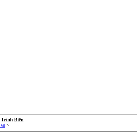
 Trình Biển
uan
>