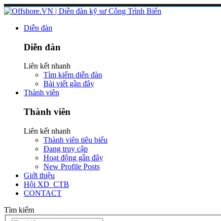
Diễn đàn
Diễn đàn
Liên kết nhanh
Tìm kiếm diễn đàn
Bài viết gần đây
Thành viên
Thành viên
Liên kết nhanh
Thành viên tiêu biểu
Đang truy cập
Hoạt động gần đây
New Profile Posts
Giới thiệu
Hội XD_CTB
CONTACT
Tìm kiếm