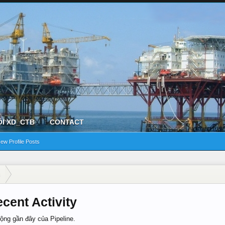
ỘI XD_CTB
CONTACT
ew Profile Posts
n
ecent Activity
động gần đây của Pipeline.