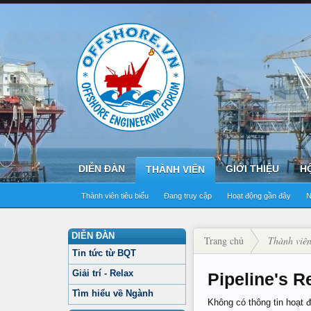
DIỄN ĐÀN
GIỚI THIỆU
H
THÀNH VIÊN
Thành viên tiêu biểu
Đang truy cập
Hoạt động gần đây
N
DIỄN ĐÀN
Trang chủ
Thành viê
Tin tức từ BQT
Giải trí - Relax
Pipeline's R
Tìm hiểu về Ngành
Không có thông tin hoạt 