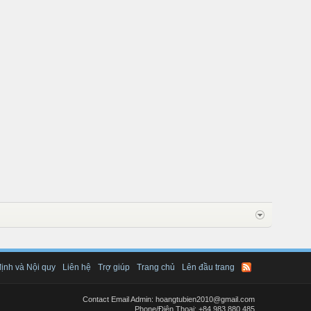
ịnh và Nội quy
Liên hệ
Trợ giúp
Trang chủ
Lên đầu trang
Contact Email Admin: hoangtubien2010@gmail.com
Phone/Điện Thoại: +84.983.880.485