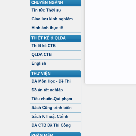
CHUYÊN NGÀNH
Tin tức Thời sự
Giao lưu kinh nghiệm
Hình ảnh thực tế
THIẾT KẾ & QLDA
Thiết kế CTB
QLDA CTB
English
THƯ VIỆN
ĐA Môn Học - Đề Thi
Đồ án tốt nghiệp
Tiêu chuẩn-Qui phạm
Sách Công trình biển
Sách KThuật Ctrình
DA CTB Đã Thi Công
PHẦM MỀM