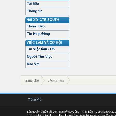
Tài liệu
Thông tin
Hội XD_CTB SOUTH
Thông Báo
Tin Hoạt Động
VIỆC LÀM VÀ CƠ HỘI
Tin Việc làm - DK
Người Tìm Việc
Rao Vặt
Trang chủ
Thành viên
Tiếng Việt
Bản quyền thuộc về Diễn đàn kỹ sư Công Trình Biển - Copyright © 20
Nơi: Hội Tụ - Giao Lưu - Học Hỏi và Cùng phát triển của kỹ sư Công Tr