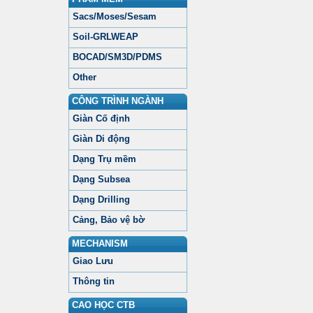
Sacs/Moses/Sesam
Soil-GRLWEAP
BOCAD/SM3D/PDMS
Other
CÔNG TRÌNH NGÀNH
Giàn Cố định
Giàn Di động
Dạng Trụ mềm
Dạng Subsea
Dạng Drilling
Cảng, Bảo vệ bờ
MECHANISM
Giao Lưu
Thông tin
CAO HỌC CTB