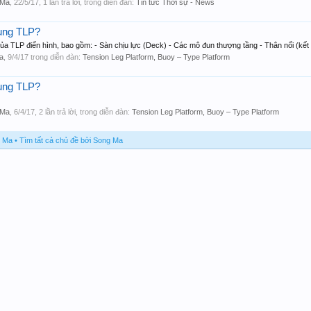
 Ma
,
22/5/17
, 1 lần trả lời, trong diễn đàn:
Tin tức Thời sự - News
ụng TLP?
ủa TLP điển hình, bao gồm: - Sàn chịu lực (Deck) - Các mô đun thượng tầng - Thân nổi (kết cấ
a
,
9/4/17
trong diễn đàn:
Tension Leg Platform, Buoy – Type Platform
ụng TLP?
 Ma
,
6/4/17
, 2 lần trả lời, trong diễn đàn:
Tension Leg Platform, Buoy – Type Platform
g Ma
Tìm tất cả chủ đề bởi Song Ma