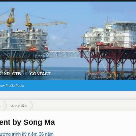
ỘI XD_CTB
CONTACT
ew Profile Posts
n
Song Ma
ent by Song Ma
ương trình kỷ niệm 36 năm