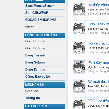
Hạ thủy châ
Sacs/Moses/Sesam
Nghe nói có chỉ t
Soil-GRLWEAP
Đăng bởi:
Song M
BOCAD/SM3D/PDMS
DNV-H205 lift
Other
Đọc thêm cái này
Đăng bởi:
Song M
CÔNG TRÌNH NGÀNH
Giàn Cố định
Hỏi về chân 
Giàn Di động
Có thể tính tải tr
Đăng bởi:
Song M
Dạng Trụ mềm
Dạng Subsea
PVN đẩy mạnh
Một nhà tư vấn ng
Dạng Drilling
Đăng bởi:
Song M
Cảng, Bảo vệ bờ
Đề xuất đưa 
MECHANISM
Trưa 31/5, Thủ tư
Giao Lưu
Đăng bởi:
Song M
Thông tin
PTSC đã tiếp
CTCK Bảo Việt (BV
CAO HỌC CTB