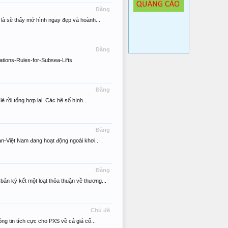
Đăng
n là sẽ thấy mớ hình ngay đẹp và hoành...
Đăng
tions-Rules-for-Subsea-Lifts
Đăng
ẻ rồi tổng hợp lại. Các hệ số hình...
Đăng
n-Việt Nam đang hoạt động ngoài khơi...
Đăng
n ký kết một loạt thỏa thuận về thương...
Chủ đề
g tin tích cực cho PXS về cả giá cổ...