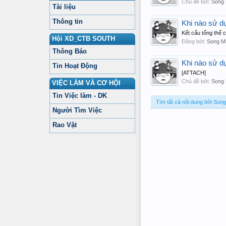
Chủ đề bởi:
Song
Tài liệu
Thông tin
Khi nào sử d
Kết cấu tổng thể c
Hội XD_CTB SOUTH
Đăng bởi:
Song M
Thông Báo
Khi nào sử d
Tin Hoạt Động
[ATTACH]
Chủ đề bởi:
Song
VIỆC LÀM VÀ CƠ HỘI
Tin Việc làm - DK
Tìm tất cả nội dung bởi Son
Người Tìm Việc
Rao Vặt