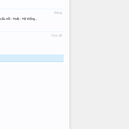
Đăng
u nổi - Hull) - Hệ thống...
Chủ đề