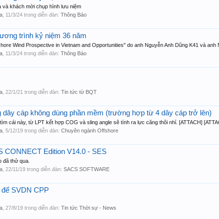
ả và khách mời chụp hình lưu niệm
a
,
11/3/24
trong diễn đàn:
Thông Báo
ương trình kỷ niệm 36 năm
fshore Wind Prospective in Vietnam and Opportunities" do anh Nguyễn Anh Dũng K41 và anh
a
,
11/3/24
trong diễn đàn:
Thông Báo
a
,
22/1/21
trong diễn đàn:
Tin tức từ BQT
g dây cáp không dùng phần mềm (trường hợp từ 4 dây cáp trở lên)
tìm cái này, từ LPT kết hợp COG và sling angle sẽ tính ra lực căng thôi nhỉ. [ATTACH] [ATT
a
,
5/12/19
trong diễn đàn:
Chuyên ngành Offshore
S CONNECT Edition V14.0 - SES
o đã thử qua.
a
,
22/11/19
trong diễn đàn:
SACS SOFTWARE
n đế SVDN CPP
a
,
27/8/19
trong diễn đàn:
Tin tức Thời sự - News