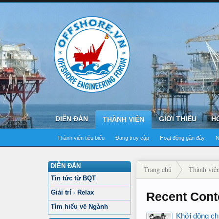
DIỄN ĐÀN
GIỚI THIỆU
H
THÀNH VIÊN
Thành viên tiêu biểu
Đang truy cập
Hoạt động gần đây
N
DIỄN ĐÀN
Trang chủ
Thành viê
Tin tức từ BQT
Giải trí - Relax
Recent Cont
Tìm hiểu về Ngành
Khởi động ch