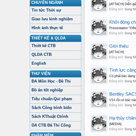
CHUYÊN NGÀNH
[ATTACH] Diễn gi
Đăng bởi:
Song M
Tin tức Thời sự
Giao lưu kinh nghiệm
Khởi động ch
Hình ảnh thực tế
Presentation "Of
Đăng bởi:
Song M
THIẾT KẾ & QLDA
Thiết kế CTB
Giới thiệu
[ATTACH]
QLDA CTB
Đăng bởi:
Song M
English
Tính lực căn
THƯ VIỆN
Có phải bác đang 
ĐA Môn Học - Đề Thi
Đăng bởi:
Song M
Đồ án tốt nghiệp
Bentley SAC
Tiêu chuẩn-Qui phạm
V14 rồi có bác nà
Đăng bởi:
Song M
Sách Công trình biển
Sách KThuật Ctrình
Hạ thủy châ
[MEDIA]
DA CTB Đã Thi Công
Đăng bởi:
Song M
PHẦM MỀM