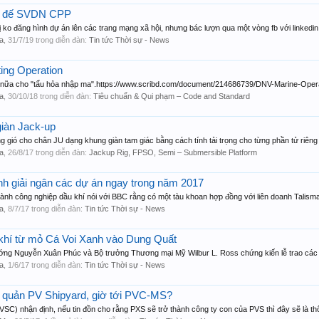
n đế SVDN CPP
hị ko đăng hình dự án lên các trang mạng xã hội, nhưng bác lượn qua một vòng fb với linkedi
a
,
31/7/19
trong diễn đàn:
Tin tức Thời sự - News
ing Operation
 nữa cho "tẩu hỏa nhập ma".https://www.scribd.com/document/214686739/DNV-Marine-Opera
a
,
30/10/18
trong diễn đàn:
Tiêu chuẩn & Qui phạm – Code and Standard
giàn Jack-up
ọng gió cho chân JU dạng khung giàn tam giác bằng cách tính tải trọng cho từng phần tử riêng l
a
,
26/8/17
trong diễn đàn:
Jackup Rig, FPSO, Semi – Submersible Platform
 giải ngân các dự án ngay trong năm 2017
ành công nghiệp dầu khí nói với BBC rằng có một tàu khoan hợp đồng với liên doanh Talisma
a
,
8/7/17
trong diễn đàn:
Tin tức Thời sự - News
khí từ mỏ Cá Voi Xanh vào Dung Quất
ớng Nguyễn Xuân Phúc và Bộ trưởng Thương mại Mỹ Wilbur L. Ross chứng kiến lễ trao các bả
a
,
1/6/17
trong diễn đàn:
Tin tức Thời sự - News
 quản PV Shipyard, giờ tới PVC-MS?
SC) nhận định, nếu tin đồn cho rằng PXS sẽ trở thành công ty con của PVS thì đây sẽ là thôn