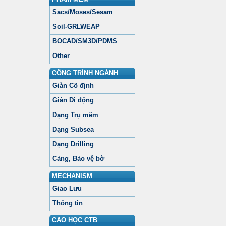
Sacs/Moses/Sesam
Soil-GRLWEAP
BOCAD/SM3D/PDMS
Other
CÔNG TRÌNH NGÀNH
Giàn Cố định
Giàn Di động
Dạng Trụ mềm
Dạng Subsea
Dạng Drilling
Cảng, Bảo vệ bờ
MECHANISM
Giao Lưu
Thông tin
CAO HỌC CTB