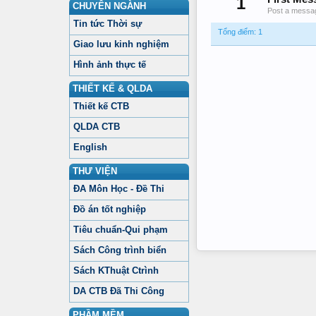
1
CHUYÊN NGÀNH
Post a messag
Tin tức Thời sự
Tổng điểm: 1
Giao lưu kinh nghiệm
Hình ảnh thực tế
THIẾT KẾ & QLDA
Thiết kế CTB
QLDA CTB
English
THƯ VIỆN
ĐA Môn Học - Đề Thi
Đồ án tốt nghiệp
Tiêu chuẩn-Qui phạm
Sách Công trình biển
Sách KThuật Ctrình
DA CTB Đã Thi Công
PHẦM MỀM