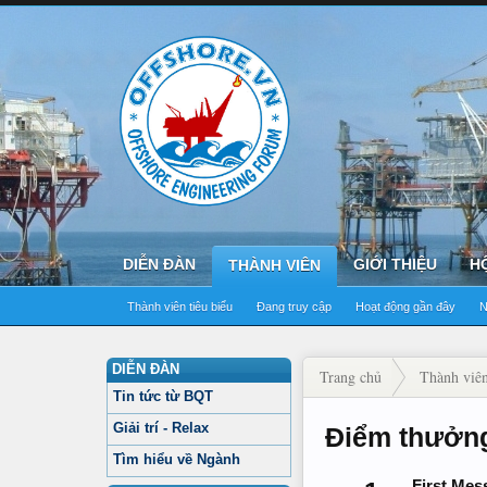
DIỄN ĐÀN
GIỚI THIỆU
H
THÀNH VIÊN
Thành viên tiêu biểu
Đang truy cập
Hoạt động gần đây
N
DIỄN ĐÀN
Trang chủ
Thành viê
Tin tức từ BQT
Giải trí - Relax
Điểm thưởng
Tìm hiểu về Ngành
First Mes