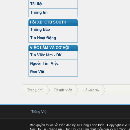
Tài liệu
Thông tin
Hội XD_CTB SOUTH
Thông Báo
Tin Hoạt Động
VIỆC LÀM VÀ CƠ HỘI
Tin Việc làm - DK
Người Tìm Việc
Rao Vặt
Trang chủ
Thành viên
tolai0210i
Tiếng Việt
Bản quyền thuộc về Diễn đàn kỹ sư Công Trình Biển - Copyright © 20
Nơi: Hội Tụ - Giao Lưu - Học Hỏi và Cùng phát triển của kỹ sư Công Tr