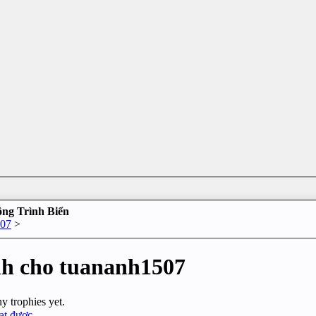
ông Trình Biển
507
>
h cho tuananh1507
 trophies yet.
đạt được