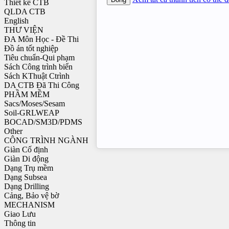
Thiết kế CTB
QLDA CTB
English
THƯ VIỆN
ĐA Môn Học - Đề Thi
Đồ án tốt nghiệp
Tiêu chuẩn-Qui phạm
Sách Công trình biển
Sách KThuật Ctrình
DA CTB Đã Thi Công
PHẦM MỀM
Sacs/Moses/Sesam
Soil-GRLWEAP
BOCAD/SM3D/PDMS
Other
CÔNG TRÌNH NGÀNH
Giàn Cố định
Giàn Di động
Dạng Trụ mềm
Dạng Subsea
Dạng Drilling
Cảng, Bảo vệ bờ
MECHANISM
Giao Lưu
Thông tin