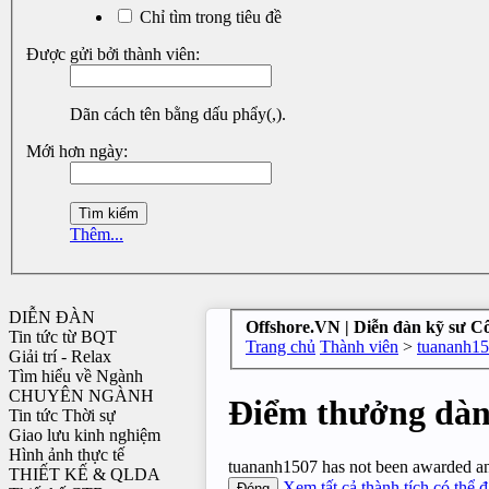
Chỉ tìm trong tiêu đề
Được gửi bởi thành viên:
Dãn cách tên bằng dấu phẩy(,).
Mới hơn ngày:
Thêm...
DIỄN ĐÀN
Offshore.VN | Diễn đàn kỹ sư C
Tin tức từ BQT
Trang chủ
Thành viên
>
tuananh1
Giải trí - Relax
Tìm hiểu về Ngành
CHUYÊN NGÀNH
Điểm thưởng dàn
Tin tức Thời sự
Giao lưu kinh nghiệm
Hình ảnh thực tế
tuananh1507 has not been awarded any
THIẾT KẾ & QLDA
Xem tất cả thành tích có thể 