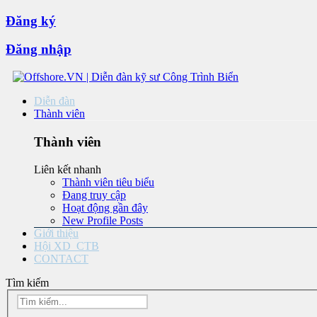
Đăng ký
Đăng nhập
Diễn đàn
Thành viên
Thành viên
Liên kết nhanh
Thành viên tiêu biểu
Đang truy cập
Hoạt động gần đây
New Profile Posts
Giới thiệu
Hội XD_CTB
CONTACT
Tìm kiếm