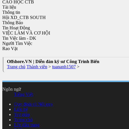
CAO HỌC CTB
Tài liệu
Thông tin
Hội XD_CTB SOUTH
Thông Báo
Tin Hoạt Động
VIỆC LÀM VÀ CƠ HỘI
Tin Việc làm - DK
Người Tìm Việc
Rao Vặt
Offshore.VN | Diễn đàn kỹ sư Công Trình Biển
Trang chủ
Thành viên
>
tuananh1507
>
Ngôn ngữ
Tiếng Việt
Quy định và Nội quy
Liên hệ
Trợ giúp
Trang chủ
Lên đầu trang