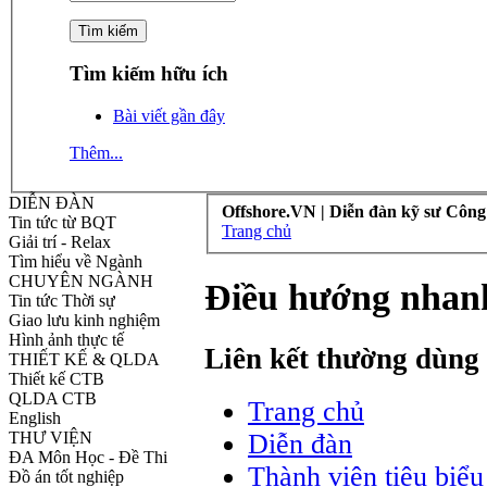
Tìm kiếm hữu ích
Bài viết gần đây
Thêm...
DIỄN ĐÀN
Offshore.VN | Diễn đàn kỹ sư Công
Tin tức từ BQT
Trang chủ
Giải trí - Relax
Tìm hiểu về Ngành
CHUYÊN NGÀNH
Điều hướng nhan
Tin tức Thời sự
Giao lưu kinh nghiệm
Hình ảnh thực tế
Liên kết thường dùng
THIẾT KẾ & QLDA
Thiết kế CTB
QLDA CTB
Trang chủ
English
THƯ VIỆN
Diễn đàn
ĐA Môn Học - Đề Thi
Thành viên tiêu biểu
Đồ án tốt nghiệp