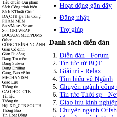
Tiêu chuẩn-Qui phạm
Hoạt động gần đây
Sách Công trình biển
Sách KThuật Ctrình
Đăng nhập
DA CTB Đã Thi Công
PHẦM MỀM
Sacs/Moses/Sesam
Trợ giúp
Soil-GRLWEAP
BOCAD/SM3D/PDMS
Other
Danh sách diễn đàn
CÔNG TRÌNH NGÀNH
Giàn Cố định
Diễn đàn - Forum
Giàn Di động
Dạng Trụ mềm
Tin tức từ BQT
Dạng Subsea
Dạng Drilling
Giải trí - Relax
Cảng, Bảo vệ bờ
Tìm hiểu về Ngành
MECHANISM
Giao Lưu
Chuyên ngành công t
Thông tin
CAO HỌC CTB
Tin tức Thời sự - N
Tài liệu
Giao lưu kinh nghiệ
Thông tin
Hội XD_CTB SOUTH
Chuyên ngành Offsh
Thông Báo
Tin Hoạt Động