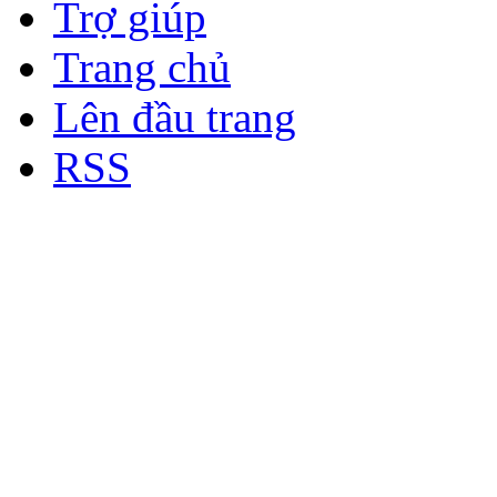
Trợ giúp
Trang chủ
Lên đầu trang
RSS
Bản quyền thuộc về Diễn đà
Copyright © 2012
Nơi: Hội Tụ - Giao Lưu - H
sư Công Trình Biển Việt N