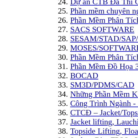
Dự án CTB Đã Thi 
Phần mềm chuyên ng
Phần Mềm Phân Tíc
SACS SOFTWARE
SESAM/STAD/SAP
MOSES/SOFTWAR
Phần Mềm Phân Tích
Phần Mềm Đồ Họa 
BOCAD
SM3D/PDMS/CAD
Những Phần Mềm K
Công Trình Ngành - 
CTCĐ – Jacket/Topsi
Jacket lifting, Lauch
Topside Lifting, Flo