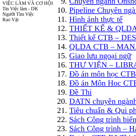
Chuyên ngành Onsh
VIỆC LÀM VÀ CƠ HỘI
Pipeline Chuyên ngà
Tin Việc làm - DK
Người Tìm Việc
Hình ảnh thực tế
Rao Vặt
THIẾT KẾ & QLD
Thiết kế CTB – D
QLDA CTB – MA
Giao lưu ngoại ngữ
THƯ VIỆN – LIB
Đồ án môn học CTB 
Đồ án Môn Hoc CT
Đề Thi
DATN chuyên ngành 
Tiêu chuẩn & Qui p
Sách Công trình biể
Sách Công trình – H