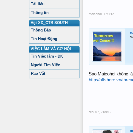
Tài liệu
Thông tin
maicohoi
,
17/9/12
Hội XD_CTB SOUTH
Thông Báo
r
M
Tin Hoạt Động
VIỆC LÀM VÀ CƠ HỘI
Tin Việc làm - DK
Người Tìm Việc
Rao Vặt
Sao Maicohoi không là
http://offshore.vn/thr
real-07
,
21/9/12
m