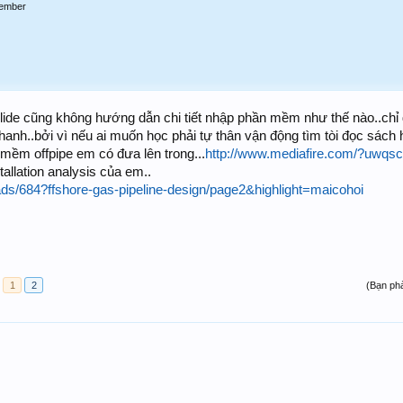
ember
ide cũng không hướng dẫn chi tiết nhập phần mềm như thế nào..chỉ đ
 nhanh..bởi vì nếu ai muốn học phải tự thân vận động tìm tòi đọc sá
mềm offpipe em có đưa lên trong...
http://www.mediafire.com/?uwqs
tallation analysis của em..
reads/684?ffshore-gas-pipeline-design/page2&highlight=maicohoi
1
2
(Bạn phả