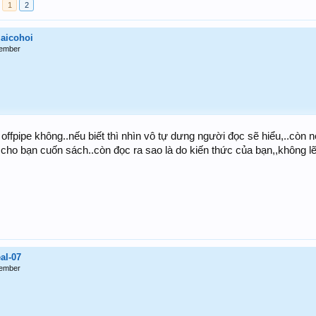
1
2
aicohoi
ember
ffpipe không..nếu biết thì nhìn vô tự dưng người đọc sẽ hiểu,..còn n
 cho bạn cuốn sách..còn đọc ra sao là do kiến thức của bạn,,không l
eal-07
ember