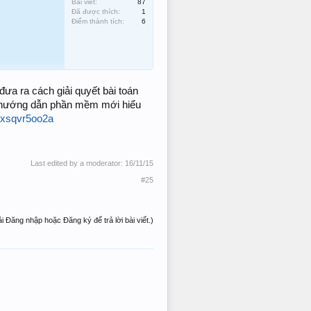
Bài viết:
87
Đã được thích:
1
Điểm thành tích:
6
ưa ra cách giải quyết bài toán
ch hướng dẫn phần mềm mới hiểu
cxsqvr5oo2a
Last edited by a moderator:
16/11/15
#25
i Đăng nhập hoặc Đăng ký để trả lời bài viết.)