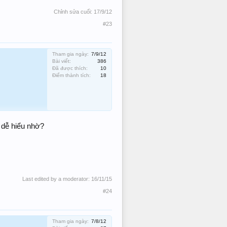
Chỉnh sửa cuối:
17/9/12
#23
Tham gia ngày:
7/9/12
Bài viết:
386
Đã được thích:
10
Điểm thành tích:
18
 dễ hiểu nhờ?
Last edited by a moderator:
16/11/15
#24
Tham gia ngày:
7/8/12