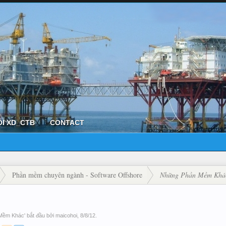
ỘI XD_CTB
CONTACT
Phần mềm chuyên ngành - Software Offshore
Những Phần Mềm Khá
Mềm Khác
' bắt đầu bởi
maicohoi
,
8/8/12
.