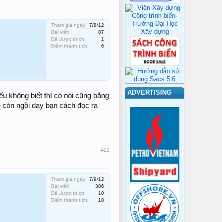
Tham gia ngày:
7/8/12
Bài viết:
87
Đã được thích:
1
Điểm thành tích:
6
ADVERTISING
ếu không biết thì có nói cũng bằng
ẽ còn ngồi dạy bạn cách đọc ra
#21
Tham gia ngày:
7/9/12
Bài viết:
386
Đã được thích:
10
Điểm thành tích:
18