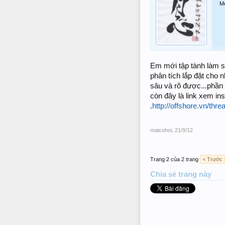
M
Em mới tập tành làm sl
phân tích lắp đặt cho
sâu và rõ được...phần 
còn đây là link xem ins
.
http://offshore.vn/th
maicohoi
,
21/9/12
Trang 2 của 2 trang
< Trước
Chia sẻ trang này