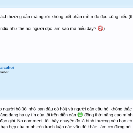
cách hướng dẫn mà người không biết phần mềm đó đọc cũng hiểu (t
endix như thế nói người đọc làm sao mà hiểu đây?
)
aicohoi
ember
ho người hỏi(tôi nhớ bạn đâu có hỏi) và người cần câu hỏi không thắc
hăng đang hạ uy tín của tôi trên diễn dàn
đồng thời nâng cao mình 
h đạo giỏi..No comment..tôi thấy chuyện đó là bình thường nếu bạn có
 hạn hẹp của mình còn tranh luận các vấn đề khác..làm ơn đừng nói 