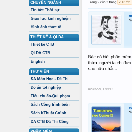
CHUYÊN NGÀNH
Trang 2 của 2 trang
< Trước
Tin tức Thời sự
m
Giao lưu kinh nghiệm
M
Hình ảnh thực tế
THIẾT KẾ & QLDA
Thiết kế CTB
QLDA CTB
Bác có biết phần mềm o
English
thừa..người ta chỉ đưa
sao nữa chắc..
THƯ VIỆN
ĐA Môn Học - Đề Thi
Đồ án tốt nghiệp
maicohoi
,
17/9/12
Tiêu chuẩn-Qui phạm
Sách Công trình biển
r
M
Sách KThuật Ctrình
DA CTB Đã Thi Công
PHẦM MỀM