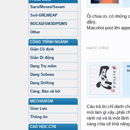
Sacs/Moses/Sesam
Soil-GRLWEAP
Ôi chúa ơi, có những 
dẫn).
BOCAD/SM3D/PDMS
Maicohoi post lên app
Other
CÔNG TRÌNH NGÀNH
real-07
,
17/9/12
Giàn Cố định
Giàn Di động
Dạng Trụ mềm
m
M
Dạng Subsea
Dạng Drilling
Cảng, Bảo vệ bờ
MECHANISM
Câu trả lời chỉ dành c
Giao Lưu
mói làm gì vậy..phải c
Thông tin
rành rọt và là một lãn
sàng chia sẽ khả năng
CAO HỌC CTB