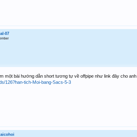
eal-07
ember
m một bài hướng dẫn short tương tự về offpipe như link đây cho anh
eads/126?han-tich-Moi-bang-Sacs-5-3
aicohoi