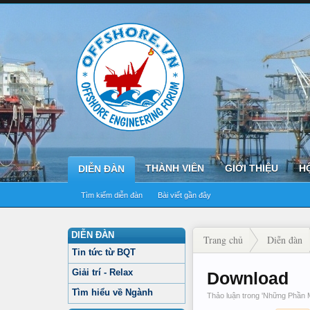
THÀNH VIÊN
GIỚI THIỆU
H
DIỄN ĐÀN
Tìm kiếm diễn đàn
Bài viết gần đây
DIỄN ĐÀN
Trang chủ
Diễn đàn
Tin tức từ BQT
Giải trí - Relax
Download
Tìm hiểu về Ngành
Thảo luận trong '
Những Phần 