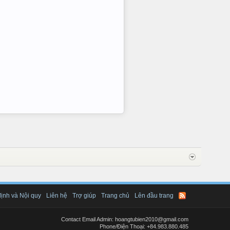
ịnh và Nội quy
Liên hệ
Trợ giúp
Trang chủ
Lên đầu trang
Contact Email Admin: hoangtubien2010@gmail.com
Phone/Điện Thoại: +84.983.880.485