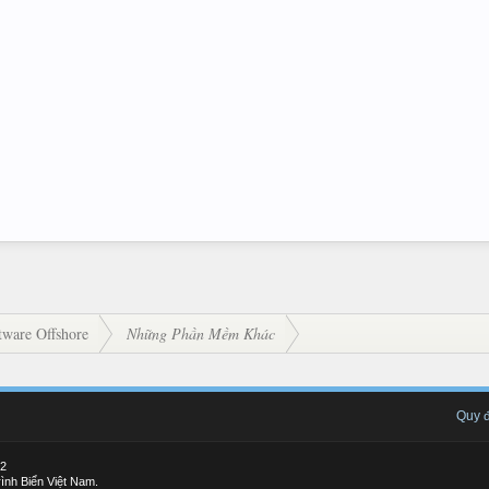
ware Offshore
Những Phần Mềm Khác
Quy đ
12
ình Biển Việt Nam.